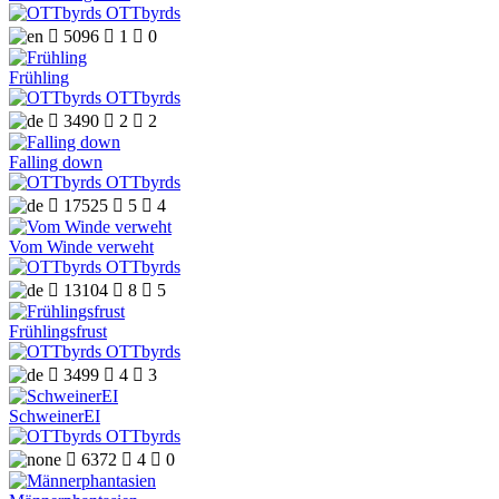
OTTbyrds

5096

1

0
Frühling
OTTbyrds

3490

2

2
Falling down
OTTbyrds

17525

5

4
Vom Winde verweht
OTTbyrds

13104

8

5
Frühlingsfrust
OTTbyrds

3499

4

3
SchweinerEI
OTTbyrds

6372

4

0