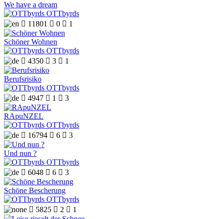
We have a dream
OTTbyrds

11801

0

1
Schöner Wohnen
OTTbyrds

4350

3

1
Berufsrisiko
OTTbyrds

4947

1

3
RApuNZEL
OTTbyrds

16794

6

3
Und nun ?
OTTbyrds

6048

6

3
Schöne Bescherung
OTTbyrds

5825

2

1