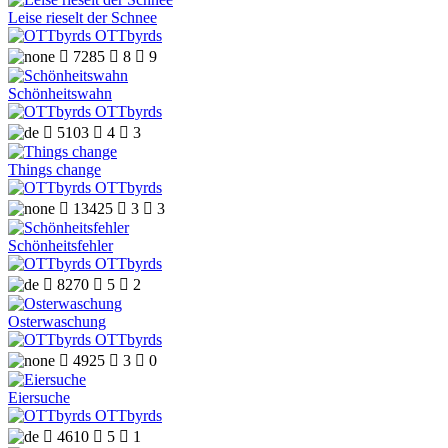
Leise rieselt der Schnee
OTTbyrds

7285

8

9
Schönheitswahn
OTTbyrds

5103

4

3
Things change
OTTbyrds

13425

3

3
Schönheitsfehler
OTTbyrds

8270

5

2
Osterwaschung
OTTbyrds

4925

3

0
Eiersuche
OTTbyrds

4610

5

1