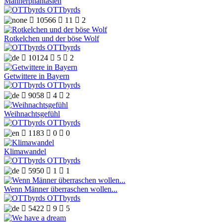
Männerphantasien
OTTbyrds

10566

11

2
Rotkelchen und der böse Wolf
OTTbyrds

10124

5

2
Getwittere in Bayern
OTTbyrds

9058

4

2
Weihnachtsgefühl
OTTbyrds

1183

0

0
Klimawandel
OTTbyrds

5950

1

1
Wenn Männer überraschen wollen...
OTTbyrds

5422

9

5