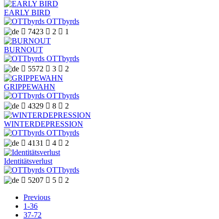
EARLY BIRD
OTTbyrds

7423

2

1
BURNOUT
OTTbyrds

5572

3

2
GRIPPEWAHN
OTTbyrds

4329

8

2
WINTERDEPRESSION
OTTbyrds

4131

4

2
Identitätsverlust
OTTbyrds

5207

5

2
Previous
1-36
37-72