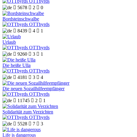
OTTbyrds

5678

2

0
Bordsteinschwalbe
OTTbyrds

8439

4

1
Urlaub
OTTbyrds

9260

3

1
Die heiße Ulla
OTTbyrds

4181

3

4
Die neuen Sozailhilfeempfänger
OTTbyrds

11745

2

1
Solidarität zum Verzichten
OTTbyrds

5528

7

3
Life is dangerous