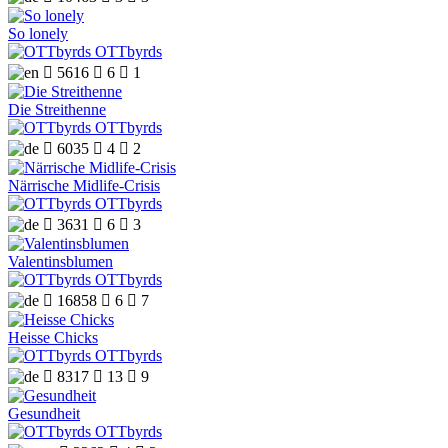
So lonely
OTTbyrds

5616

6

1
Die Streithenne
OTTbyrds

6035

4

2
Närrische Midlife-Crisis
OTTbyrds

3631

6

3
Valentinsblumen
OTTbyrds

16858

6

7
Heisse Chicks
OTTbyrds

8317

13

9
Gesundheit
OTTbyrds