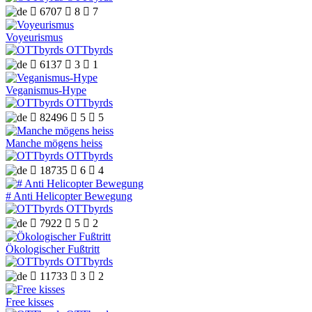

6707

8

7
Voyeurismus
OTTbyrds

6137

3

1
Veganismus-Hype
OTTbyrds

82496

5

5
Manche mögens heiss
OTTbyrds

18735

6

4
# Anti Helicopter Bewegung
OTTbyrds

7922

5

2
Ökologischer Fußtritt
OTTbyrds

11733

3

2
Free kisses