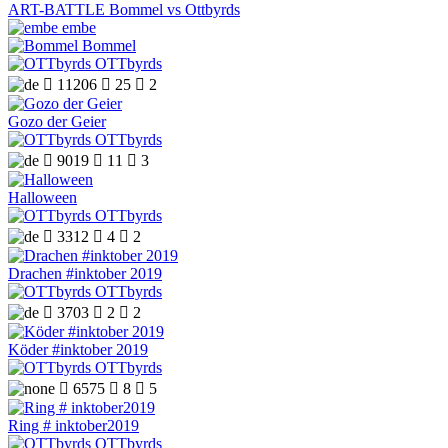
ART-BATTLE Bommel vs Ottbyrds
embe
Bommel
OTTbyrds

11206

25

2
Gozo der Geier
OTTbyrds

9019

11

3
Halloween
OTTbyrds

3312

4

2
Drachen #inktober 2019
OTTbyrds

3703

2

2
Köder #inktober 2019
OTTbyrds

6575

8

5
Ring # inktober2019
OTTbyrds