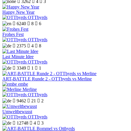

3262

4

3
Happy New Year
OTTbyrds

6240

8

6
Frohes Fest
OTTbyrds

2375

4

8
Last Minute Idee
OTTbyrds

3349

1

1
ART-BATTLE Runde 2 - OTTbyrds vs Merline
embe
Merline
OTTbyrds

9462

21

2
Umweltbewusst
OTTbyrds

12748

4

3