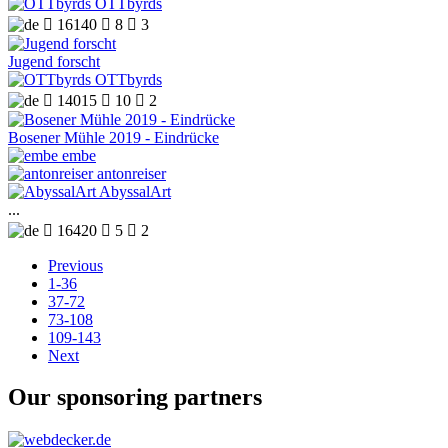
OTTbyrds

16140

8

3
Jugend forscht
OTTbyrds

14015

10

2
Bosener Mühle 2019 - Eindrücke
embe
antonreiser
AbyssalArt
...

16420

5

2
Previous
1-36
37-72
73-108
109-143
Next
Our sponsoring partners