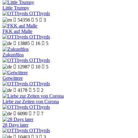
Little Trumpy
OTTbyrds

54356

5

3
FKK auf Malle
OTTbyrds

13885

16

5
Zukunftlos
OTTbyrds

12987

10

5
Getwittere
OTTbyrds

4178

5

2
Liebe zur Zeiten von Corona
OTTbyrds

6090

7

7
28 Days later
OTTbyrds

10463

3

3