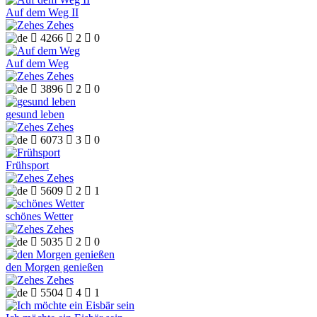
Auf dem Weg II
Zehes

4266

2

0
Auf dem Weg
Zehes

3896

2

0
gesund leben
Zehes

6073

3

0
Frühsport
Zehes

5609

2

1
schönes Wetter
Zehes

5035

2

0
den Morgen genießen
Zehes

5504

4

1