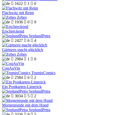

1622

1

0
Flachwitz mit Reim
Zehes

1936

0

0
Erschreckend
SeplundPetra

2427

6

4
Gärtnern macht glücklich
Zehes

2984

1

0
CoqAuVin
TrumixComics

2584

6

2
Ein Postkarten-Limerick
SeplundPetra

3034

5

2
Morgenrunde mit dem Hund
SeplundPetra

3326

9

5