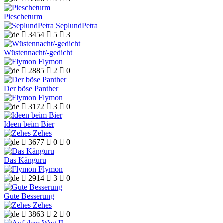
Piescheturm
SeplundPetra

3454

5

3
Wüstennacht/-gedicht
Flymon

2885

2

0
Der böse Panther
Flymon

3172

3

0
Ideen beim Bier
Zehes

3677

0

0
Das Känguru
Flymon

2914

3

0
Gute Besserung
Zehes

3863

2

0