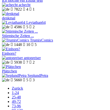
Ich möchte ein Eisbär sein
achecht

7822

4

1
denkmal
Leviathan64

4586

5

2
Stürmische Zeiten ...
TrumixComics

1448

10

5
Einhorn?
antonreiser

5938

7

2
Plätzchen
SeplundPetra

5660

5

3
Zurück
1-24
25-48
49-72
73-96