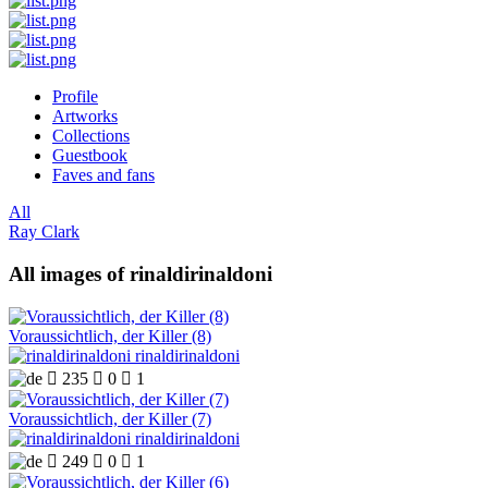
Profile
Artworks
Collections
Guestbook
Faves and fans
All
Ray Clark
All images of rinaldirinaldoni
Voraussichtlich, der Killer (8)
rinaldirinaldoni

235

0

1
Voraussichtlich, der Killer (7)
rinaldirinaldoni

249

0

1