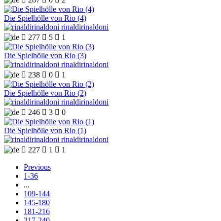
Die Spielhölle von Rio (4)
rinaldirinaldoni

277

5

1
Die Spielhölle von Rio (3)
rinaldirinaldoni

238

0

1
Die Spielhölle von Rio (2)
rinaldirinaldoni

246

3

0
Die Spielhölle von Rio (1)
rinaldirinaldoni

227

1

1
Previous
1-36
...
109-144
145-180
181-216
217-240