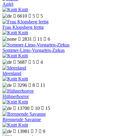
Apfel
Knitt

6610

5

5
Frau Klopsberg fertig
Knitt

2831

11

6
Sommer-Limo-Vorgarten-Zirkus
Knitt

5687

5

4
Ideenland
Knitt

3296

8

11
Hühnerhorror
Knitt

13700

10

15
Brennende Savanne
Knitt

13981

7

9