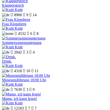
Klapperstorch
Knitt

8900

9

14
Frau Klopsberg
Knitt

4532

6

8
Sommersonnenuntergang
Knitt

2042

3

4
Drink.
Knitt

4318

10

11
Museumsführung 18:00 Uhr
Knitt

7639

3

9
Mama, ich kann lesen!
Knitt

12183

7

7