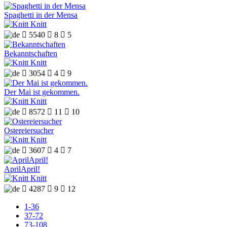
Spaghetti in der Mensa
Knitt

5540

8

5
Bekanntschaften
Knitt

3054

4

9
Der Mai ist gekommen.
Knitt

8572

11

10
Ostereiersucher
Knitt

3607

4

7
AprilApril!
Knitt

4287

9

12
1-36
37-72
73-108