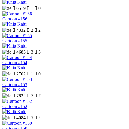
Knitt

6519

1

0
Cartoon #156
Knitt

4332

2

2
Cartoon #155
Knitt

4683

3

3
Cartoon #154
Knitt

2702

1

0
Cartoon #153
Knitt

7822

7

7
Cartoon #152
Knitt

4084

5

2
Cartoon #150