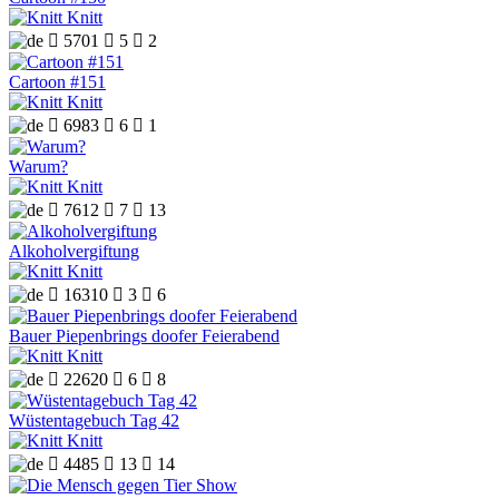
Knitt

5701

5

2
Cartoon #151
Knitt

6983

6

1
Warum?
Knitt

7612

7

13
Alkoholvergiftung
Knitt

16310

3

6
Bauer Piepenbrings doofer Feierabend
Knitt

22620

6

8
Wüstentagebuch Tag 42
Knitt

4485

13

14