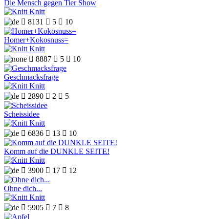
Die Mensch gegen Tier Show
Knitt

8131

5

10
Homer+Kokosnuss=
Knitt

8887

5

10
Geschmacksfrage
Knitt

2890

2

5
Scheissidee
Knitt

6836

13

10
Komm auf die DUNKLE SEITE!
Knitt

3900

17

12
Ohne dich...
Knitt

5905

7

8