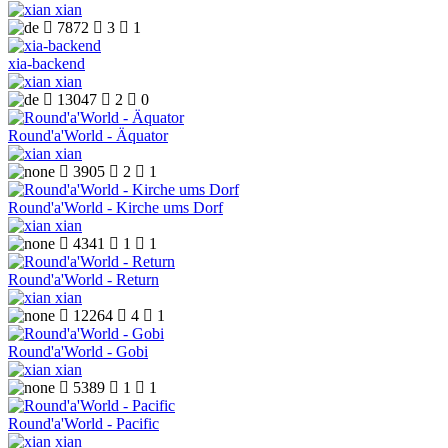
xian

7872

3

1
xia-backend
xian

13047

2

0
Round'a'World - Äquator
xian

3905

2

1
Round'a'World - Kirche ums Dorf
xian

4341

1

1
Round'a'World - Return
xian

12264

4

1
Round'a'World - Gobi
xian

5389

1

1
Round'a'World - Pacific
xian