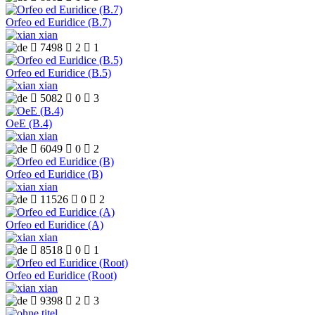
Orfeo ed Euridice (B.7)
xian

7498

2

1
Orfeo ed Euridice (B.5)
xian

5082

0

3
OeE (B.4)
xian

6049

0

2
Orfeo ed Euridice (B)
xian

11526

0

2
Orfeo ed Euridice (A)
xian

8518

0

1
Orfeo ed Euridice (Root)
xian

9398

2

3