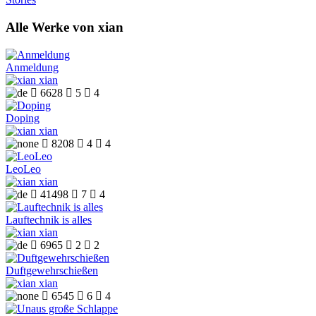
Alle Werke von xian
Anmeldung
xian

6628

5

4
Doping
xian

8208

4

4
LeoLeo
xian

41498

7

4
Lauftechnik is alles
xian

6965

2

2
Duftgewehrschießen
xian

6545

6

4