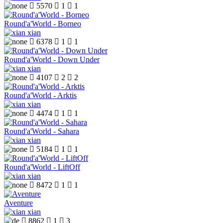

5570

1

1
Round'a'World - Borneo
xian

6378

1

1
Round'a'World - Down Under
xian

4107

2

2
Round'a'World - Arktis
xian

4474

1

1
Round'a'World - Sahara
xian

5184

1

1
Round'a'World - LiftOff
xian

8472

1

1
Aventure
xian

8862

1

3