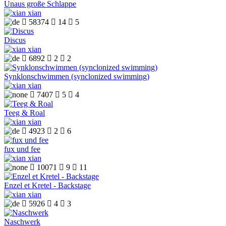
Unaus große Schlappe
xian

58374

14

5
Discus
xian

6892

2

2
Synklonschwimmen (synclonized swimming)
xian

7407

5

4
Teeg & Roal
xian

4923

2

6
fux und fee
xian

10071

9

11
Enzel et Kretel - Backstage
xian

5926

4

3
Naschwerk