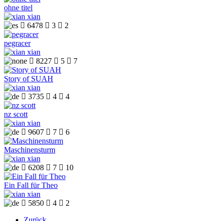
ohne titel
xian

6478

3

2
pegracer
xian

8227

5

7
Story of SUAH
xian

3735

4

4
nz scott
xian

9607

7

6
Maschinensturm
xian

6208

7

10
Ein Fall für Theo
xian

5850

4

2
Zurück