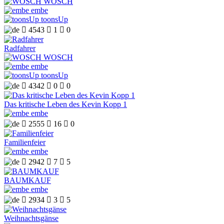
WOSCH
embe
toonsUp

4543

1

0
Radfahrer
WOSCH
embe
toonsUp

4342

0

0
Das kritische Leben des Kevin Kopp 1
embe

2555

16

0
Familienfeier
embe

2942

7

5
BAUMKAUF
embe

2934

3

5
Weihnachtsgänse