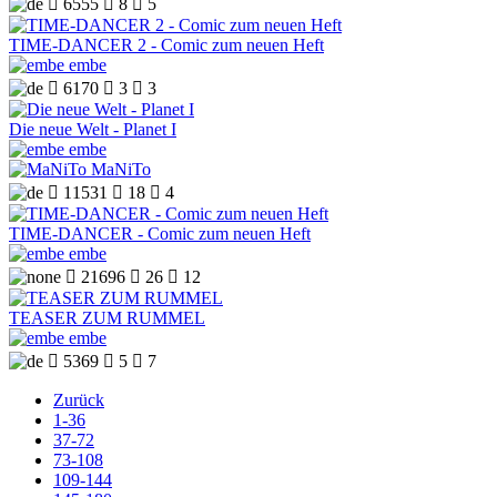

6555

8

5
TIME-DANCER 2 - Comic zum neuen Heft
embe

6170

3

3
Die neue Welt - Planet I
embe
MaNiTo

11531

18

4
TIME-DANCER - Comic zum neuen Heft
embe

21696

26

12
TEASER ZUM RUMMEL
embe

5369

5

7
Zurück
1-36
37-72
73-108
109-144