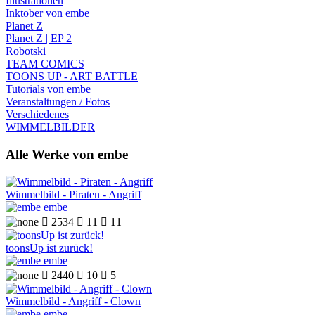
Illustrationen
Inktober von embe
Planet Z
Planet Z | EP 2
Robotski
TEAM COMICS
TOONS UP - ART BATTLE
Tutorials von embe
Veranstaltungen / Fotos
Verschiedenes
WIMMELBILDER
Alle Werke von embe
Wimmelbild - Piraten - Angriff
embe

2534

11

11
toonsUp ist zurück!
embe

2440

10

5
Wimmelbild - Angriff - Clown
embe