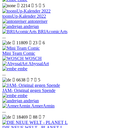

2214

5

5
toonsUp-Kalender 2022
antonreiser
andrejan
BRIAcomicArts
...

11809

23

6
Mini Team Comic
WOSCH
AbyssalArt
embe
...

6638

7

5
JAM- Original gegen Spende
embe
andrejan
ArmerArmin
...

18469

88

7
DIE NEUE WELT - PLANET L