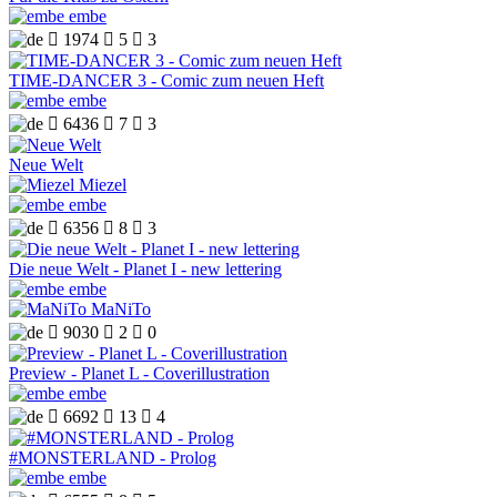
embe

1974

5

3
TIME-DANCER 3 - Comic zum neuen Heft
embe

6436

7

3
Neue Welt
Miezel
embe

6356

8

3
Die neue Welt - Planet I - new lettering
embe
MaNiTo

9030

2

0
Preview - Planet L - Coverillustration
embe

6692

13

4
#MONSTERLAND - Prolog
embe