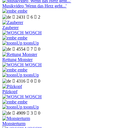
Musikvideo 'Wenn das Herz geht...'
embe

2431

6

2
Zauberer
WOSCH
embe
toonsUp

4554

7

0
Rettung Monster
WOSCH
embe
toonsUp

4316

0

0
Pilzkopf
WOSCH
embe
toonsUp

4909

3

0
Monsterturm