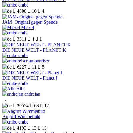
embe

4688

10

4
JAM- Original gegen Spende
Miezel
embe

3311

4

1
DIE NEUE WELT - PLANET K
embe
antonreiser

6227

11

5
DIE NEUE WELT - Planet J
embe
Albi
andrejan
...

20524

68

12
Angriff Wimmelbild
embe

4103

13

13