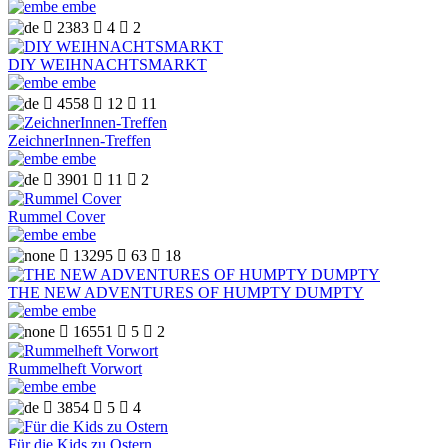
embe

2383

4

2
DIY WEIHNACHTSMARKT
embe

4558

12

11
ZeichnerInnen-Treffen
embe

3901

11

2
Rummel Cover
embe

13295

63

18
THE NEW ADVENTURES OF HUMPTY DUMPTY
embe

16551

5

2
Rummelheft Vorwort
embe

3854

5

4
Für die Kids zu Ostern