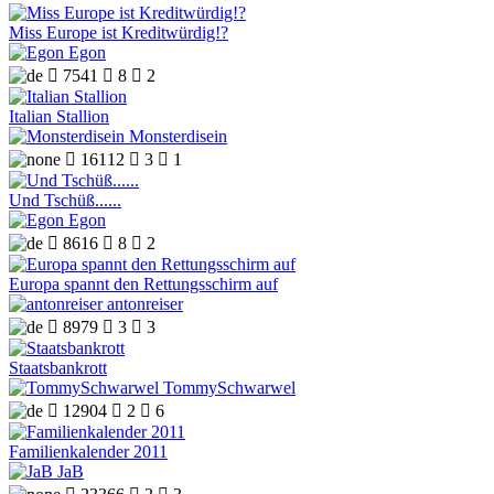
Miss Europe ist Kreditwürdig!?
Egon

7541

8

2
Italian Stallion
Monsterdisein

16112

3

1
Und Tschüß......
Egon

8616

8

2
Europa spannt den Rettungsschirm auf
antonreiser

8979

3

3
Staatsbankrott
TommySchwarwel

12904

2

6
Familienkalender 2011
JaB