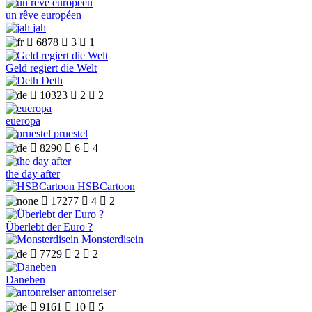
un rêve européen
jah

6878

3

1
Geld regiert die Welt
Deth

10323

2

2
eueropa
pruestel

8290

6

4
the day after
HSBCartoon

17277

4

2
Überlebt der Euro ?
Monsterdisein

7729

2

2
Daneben
antonreiser

9161

10

5