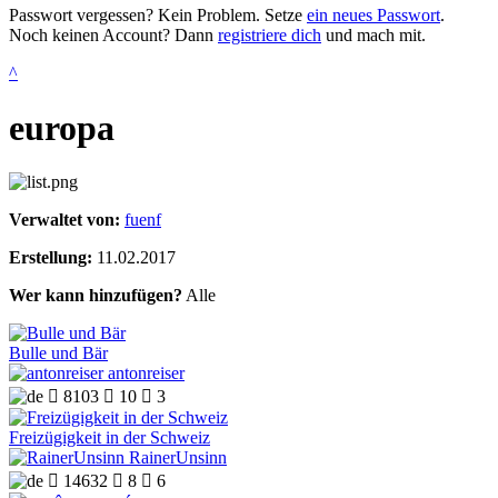
Passwort vergessen? Kein Problem. Setze
ein neues Passwort
.
Noch keinen Account? Dann
registriere dich
und mach mit.
^
europa
Verwaltet von:
fuenf
Erstellung:
11.02.2017
Wer kann hinzufügen?
Alle
Bulle und Bär
antonreiser

8103

10

3
Freizügigkeit in der Schweiz
RainerUnsinn

14632

8

6