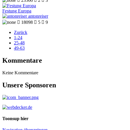

23366

2

3
Festung Europa
antonreiser

18098

5

9
Zurück
1-24
25-48
49-63
Kommentare
Keine Kommentare
Unsere Sponsoren
Toonsup hier
Navigation überspringen