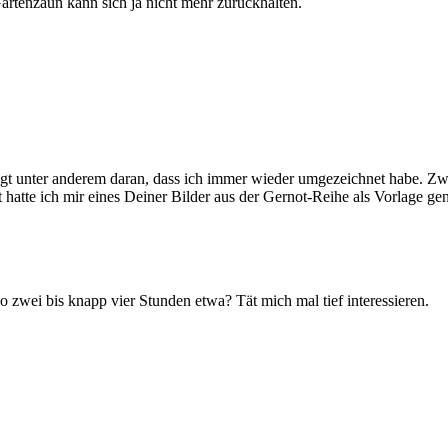
rtenzaun kann sich ja nicht mehr zurückhalten.
iegt unter anderem daran, dass ich immer wieder umgezeichnet habe. Zwi
hatte ich mir eines Deiner Bilder aus der Gernot-Reihe als Vorlage ge
 zwei bis knapp vier Stunden etwa? Tät mich mal tief interessieren.