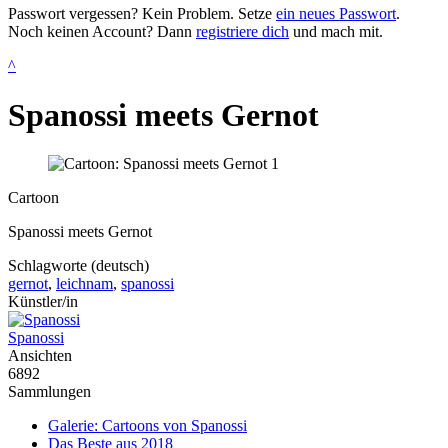
Passwort vergessen? Kein Problem. Setze
ein neues Passwort
.
Noch keinen Account? Dann
registriere dich
und mach mit.
^
Spanossi meets Gernot
Cartoon
Spanossi meets Gernot
Schlagworte (deutsch)
gernot
,
leichnam
,
spanossi
Künstler/in
Spanossi
Ansichten
6892
Sammlungen
Galerie: Cartoons von Spanossi
Das Beste aus 2018