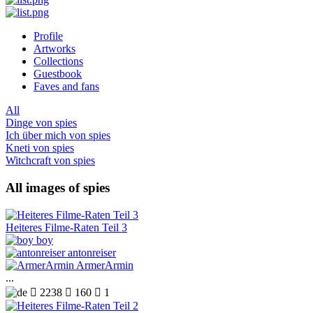
Profile
Artworks
Collections
Guestbook
Faves and fans
All
Dinge von spies
Ich über mich von spies
Kneti von spies
Witchcraft von spies
All images of spies
Heiteres Filme-Raten Teil 3
boy
antonreiser
ArmerArmin
...

2238

160

1