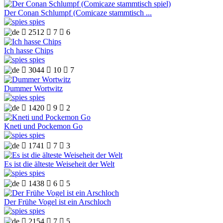
Der Conan Schlumpf (Comicaze stammtisch ...
spies

2512

7

6
Ich hasse Chips
spies

3044

10

7
Dummer Wortwitz
spies

1420

9

2
Kneti und Pockemon Go
spies

1741

7

3
Es ist die älteste Weiseheit der Welt
spies

1438

6

5
Der Frühe Vogel ist ein Arschloch
spies

2154

7

5