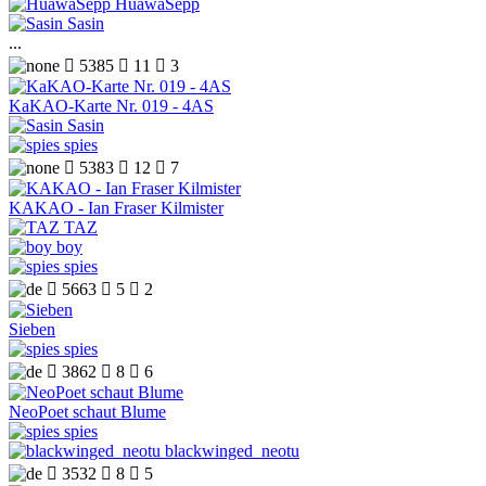
HuawaSepp
Sasin
...

5385

11

3
KaKAO-Karte Nr. 019 - 4AS
Sasin
spies

5383

12

7
KAKAO - Ian Fraser Kilmister
TAZ
boy
spies

5663

5

2
Sieben
spies

3862

8

6
NeoPoet schaut Blume
spies
blackwinged_neotu

3532

8

5