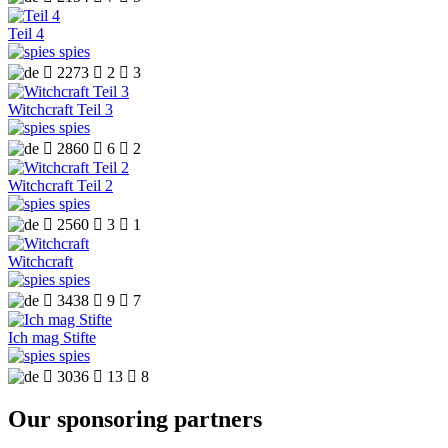
Teil 4
spies

2273

2

3
Witchcraft Teil 3
spies

2860

6

2
Witchcraft Teil 2
spies

2560

3

1
Witchcraft
spies

3438

9

7
Ich mag Stifte
spies

3036

13

8
Our sponsoring partners