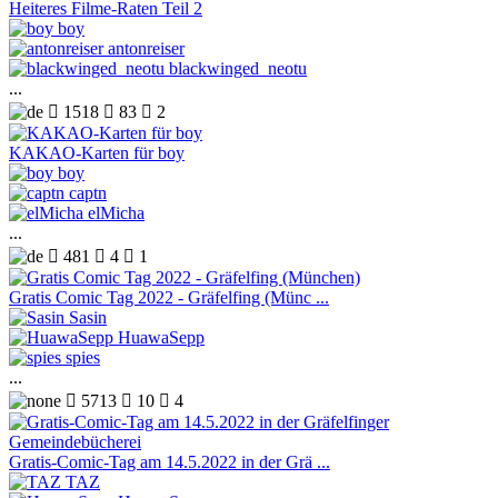
Heiteres Filme-Raten Teil 2
boy
antonreiser
blackwinged_neotu
...

1518

83

2
KAKAO-Karten für boy
boy
captn
elMicha
...

481

4

1
Gratis Comic Tag 2022 - Gräfelfing (Münc ...
Sasin
HuawaSepp
spies
...

5713

10

4
Gratis-Comic-Tag am 14.5.2022 in der Grä ...
TAZ