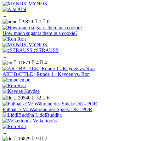
MYNOK
Albi
...

9829

7

0
How much sugar is there in a cookie?
Ron
MYNOK
cSTRAUSS
...

11871

4

4
ART BATTLE | Runde 1 - Kaydee vs. Ron
embe
Ron
Kaydee

20540

32

6
Fußball-EM: Während des Spiels: DE - POR
LiddlBuddha
Volkertoons
Ron
...

16829

9

2