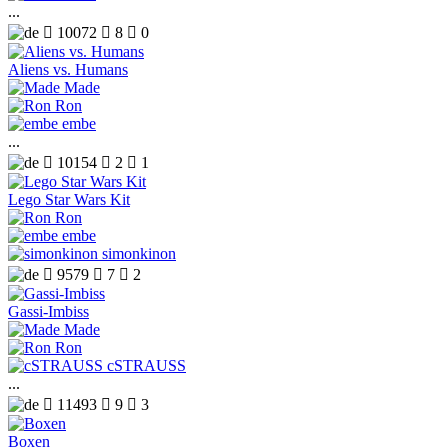
...

10072

8

0
Aliens vs. Humans
Made
Ron
embe
...

10154

2

1
Lego Star Wars Kit
Ron
embe
simonkinon

9579

7

2
Gassi-Imbiss
Made
Ron
cSTRAUSS
...

11493

9

3
Boxen