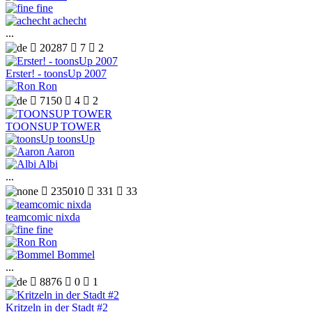
fine
achecht
...

20287

7

2
Erster! - toonsUp 2007
Ron

7150

4

2
TOONSUP TOWER
toonsUp
Aaron
Albi
...

235010

331

33
teamcomic nixda
fine
Ron
Bommel
...

8876

0

1
Kritzeln in der Stadt #2