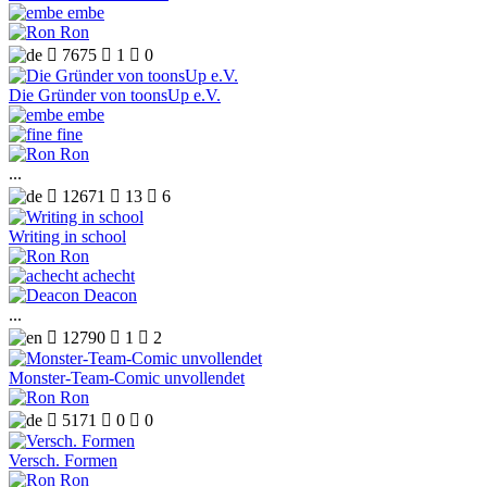
embe
Ron

7675

1

0
Die Gründer von toonsUp e.V.
embe
fine
Ron
...

12671

13

6
Writing in school
Ron
achecht
Deacon
...

12790

1

2
Monster-Team-Comic unvollendet
Ron

5171

0

0
Versch. Formen
Ron