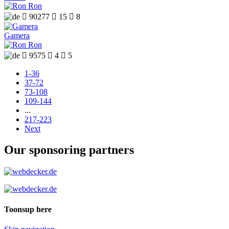
Ron

90277

15

8
Gamera
Ron

9575

4

5
1-36
37-72
73-108
109-144
...
217-223
Next
Our sponsoring partners
Toonsup here