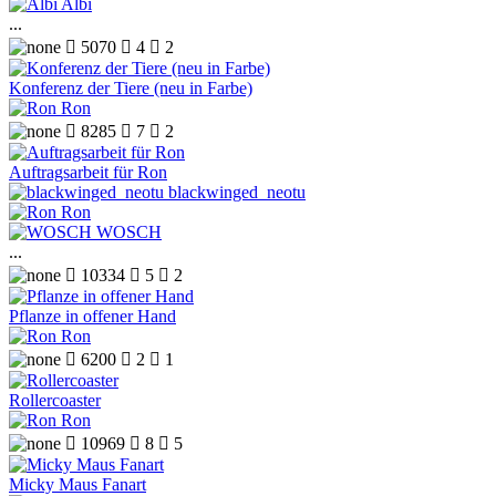
Albi
...

5070

4

2
Konferenz der Tiere (neu in Farbe)
Ron

8285

7

2
Auftragsarbeit für Ron
blackwinged_neotu
Ron
WOSCH
...

10334

5

2
Pflanze in offener Hand
Ron

6200

2

1
Rollercoaster
Ron

10969

8

5
Micky Maus Fanart