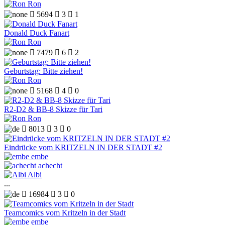
Ron

5694

3

1
Donald Duck Fanart
Ron

7479

6

2
Geburtstag: Bitte ziehen!
Ron

5168

4

0
R2-D2 & BB-8 Skizze für Tari
Ron

8013

3

0
Eindrücke vom KRITZELN IN DER STADT #2
embe
achecht
Albi
...

16984

3

0
Teamcomics vom Kritzeln in der Stadt
embe