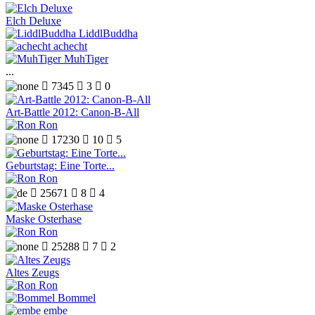
Elch Deluxe
LiddlBuddha
achecht
MuhTiger
...

7345

3

0
Art-Battle 2012: Canon-B-All
Ron

17230

10

5
Geburtstag: Eine Torte...
Ron

25671

8

4
Maske Osterhase
Ron

25288

7

2
Altes Zeugs
Ron
Bommel
embe