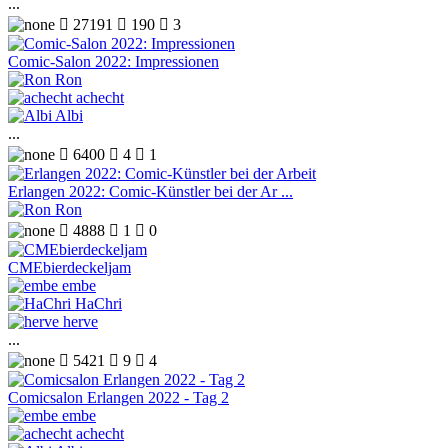
...

27191

190

3
Comic-Salon 2022: Impressionen
Ron
achecht
Albi
...

6400

4

1
Erlangen 2022: Comic-Künstler bei der Ar ...
Ron

4888

1

0
CMEbierdeckeljam
embe
HaChri
herve
...

5421

9

4
Comicsalon Erlangen 2022 - Tag 2
embe
achecht