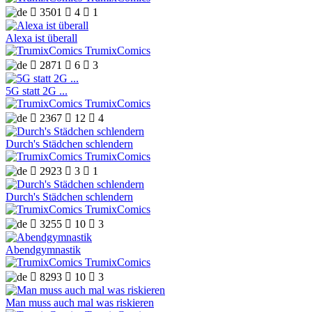

3501

4

1
Alexa ist überall
TrumixComics

2871

6

3
5G statt 2G ...
TrumixComics

2367

12

4
Durch's Städchen schlendern
TrumixComics

2923

3

1
Durch's Städchen schlendern
TrumixComics

3255

10

3
Abendgymnastik
TrumixComics

8293

10

3
Man muss auch mal was riskieren