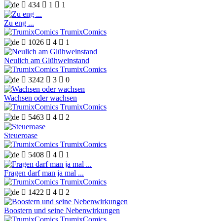

434

1

1
Zu eng ...
TrumixComics

1026

4

1
Neulich am Glühweinstand
TrumixComics

3242

3

0
Wachsen oder wachsen
TrumixComics

5463

4

2
Steueroase
TrumixComics

5408

4

1
Fragen darf man ja mal ...
TrumixComics

1422

4

2
Boostern und seine Nebenwirkungen
TrumixComics