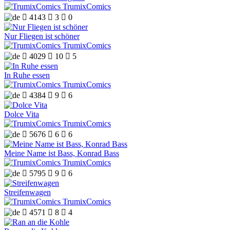
TrumixComics

4143

3

0
Nur Fliegen ist schöner
TrumixComics

4029

10

5
In Ruhe essen
TrumixComics

4384

9

6
Dolce Vita
TrumixComics

5676

6

6
Meine Name ist Bass, Konrad Bass
TrumixComics

5795

9

6
Streifenwagen
TrumixComics

4571

8

4