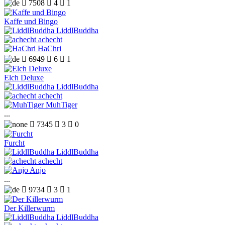

7508

4

1
Kaffe und Bingo
LiddlBuddha
achecht
HaChri

6949

6

1
Elch Deluxe
LiddlBuddha
achecht
MuhTiger
...

7345

3

0
Furcht
LiddlBuddha
achecht
Anjo
...

9734

3

1
Der Killerwurm
LiddlBuddha