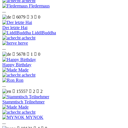
achecht
Fledermaus
...

6079

3

0
Der letzte Hai
LiddlBuddha
achecht
herve
...

5678

1

0
Happy Birthday
Made
achecht
Ron
...

15557

2

2
Stammtisch Teilnehmer
Made
achecht
MYNOK
...