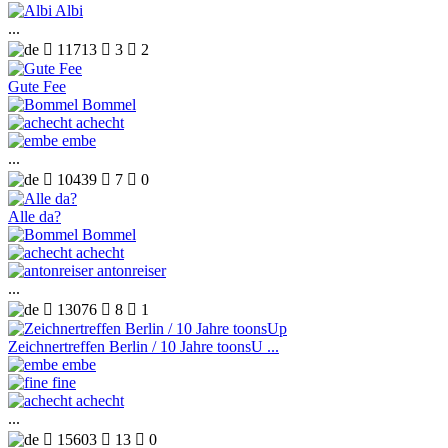
Albi
...

11713

3

2
Gute Fee
Bommel
achecht
embe
...

10439

7

0
Alle da?
Bommel
achecht
antonreiser
...

13076

8

1
Zeichnertreffen Berlin / 10 Jahre toonsU ...
embe
fine
achecht
...

15603

13

0