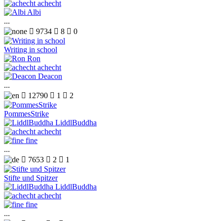
achecht
Albi
...

9734

8

0
Writing in school
Ron
achecht
Deacon
...

12790

1

2
PommesStrike
LiddlBuddha
achecht
fine
...

7653

2

1
Stifte und Spitzer
LiddlBuddha
achecht
fine
...