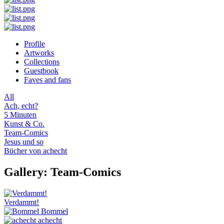
Profile
Artworks
Collections
Guestbook
Faves and fans
All
Ach, echt?
5 Minuten
Kunst & Co.
Team-Comics
Jesus und so
Bücher von achecht
Gallery: Team-Comics
Verdammt!
Bommel
achecht