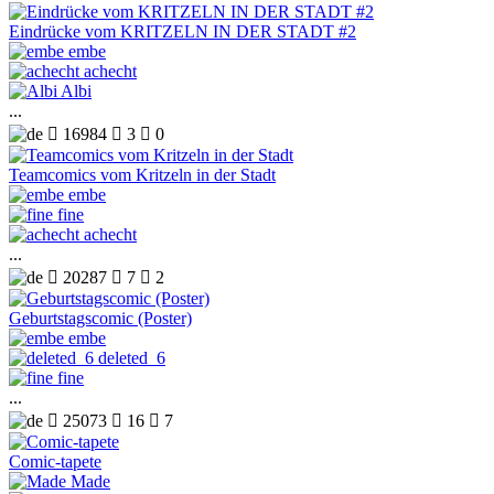
Eindrücke vom KRITZELN IN DER STADT #2
embe
achecht
Albi
...

16984

3

0
Teamcomics vom Kritzeln in der Stadt
embe
fine
achecht
...

20287

7

2
Geburtstagscomic (Poster)
embe
deleted_6
fine
...

25073

16

7
Comic-tapete
Made