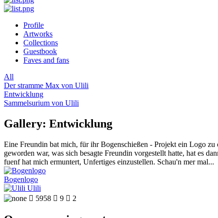
Profile
Artworks
Collections
Guestbook
Faves and fans
All
Der stramme Max von Ulili
Entwicklung
Sammelsurium von Ulili
Gallery: Entwicklung
Eine Freundin bat mich, für ihr Bogenschießen - Projekt ein Logo zu
geworden war, was sich besagte Freundin vorgestellt hatte, hat es da
fuenf hat mich ermuntert, Unfertiges einzustellen. Schau'n mer mal...
Bogenlogo
Ulili

5958

9

2