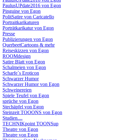
PaulusUPdate2016 von Egon
Pinguine von Egon
PolitSatire von Caricatello
Portraitkarikaturen
Porträtkarikatur von Egon
Presse
Publizierungen von Egon
QuerbeetCartoons & mehr
Reiseskizzen von Egon
ROOMdesign
Satire Blatt von Egon
Schalmeien von Egon
Scharfe`s Eroticon
Schwarzer Humor
Schwarzer Humor von Egon
Schweinereien
Spiele Teufel von Egon
sprüche von Egon
Stechäpfel von Egon
Steinzeit TOOONS von Egon
Studien....
TECHNIKpoint TOONSup
Theatre von Egon
Theatre von Egon