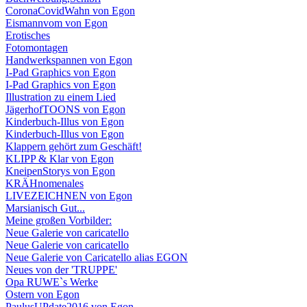
CoronaCovidWahn von Egon
Eismannvom von Egon
Erotisches
Fotomontagen
Handwerkspannen von Egon
I-Pad Graphics von Egon
I-Pad Graphics von Egon
Illustration zu einem Lied
JägerhofTOONS von Egon
Kinderbuch-Illus von Egon
Kinderbuch-Illus von Egon
Klappern gehört zum Geschäft!
KLIPP & Klar von Egon
KneipenStorys von Egon
KRÄHnomenales
LIVEZEICHNEN von Egon
Marsianisch Gut...
Meine großen Vorbilder:
Neue Galerie von caricatello
Neue Galerie von caricatello
Neue Galerie von Caricatello alias EGON
Neues von der 'TRUPPE'
Opa RUWE`s Werke
Ostern von Egon
PaulusUPdate2016 von Egon