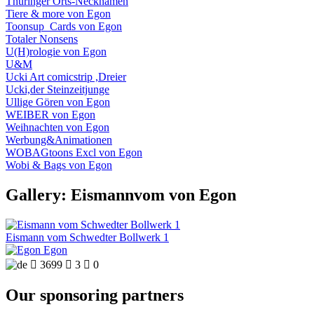
Thüringer Orts-Necknamen
Tiere & more von Egon
Toonsup_Cards von Egon
Totaler Nonsens
U(H)rologie von Egon
U&M
Ucki Art comicstrip ,Dreier
Ucki,der Steinzeitjunge
Ullige Gören von Egon
WEIBER von Egon
Weihnachten von Egon
Werbung&Animationen
WOBAGtoons Excl von Egon
Wobi & Bags von Egon
Gallery: Eismannvom von Egon
Eismann vom Schwedter Bollwerk 1
Egon

3699

3

0
Our sponsoring partners