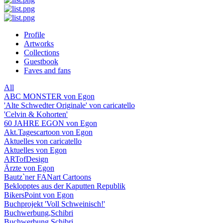
Profile
Artworks
Collections
Guestbook
Faves and fans
All
ABC MONSTER von Egon
'Alte Schwedter Originale' von caricatello
'Celvin & Kohorten'
60 JAHRE EGON von Egon
Akt.Tagescartoon von Egon
Aktuelles von caricatello
Aktuelles von Egon
ARTofDesign
Ärzte von Egon
Bautz`ner FANart Cartoons
Beklopptes aus der Kaputten Republik
BikersPoint von Egon
Buchprojekt 'Voll Schweinisch!'
Buchwerbung,Schibri
Buchwerbung,Schibri