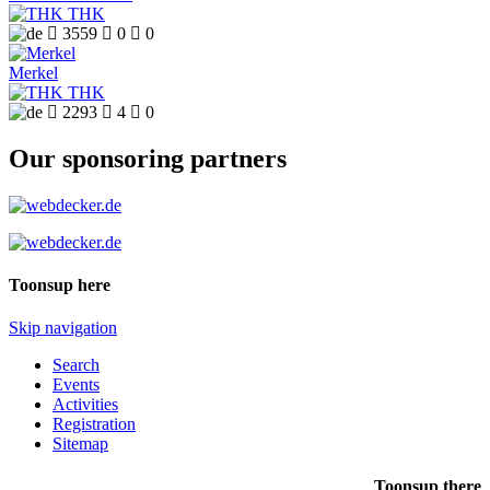
THK

3559

0

0
Merkel
THK

2293

4

0
Our sponsoring partners
Toonsup here
Skip navigation
Search
Events
Activities
Registration
Sitemap
Toonsup there