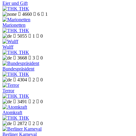
Eier und Gift
THK

4660

6

1
Marionetten
THK

5055

1

0
Wulff
THK

3668

3

0
Bundespräsident
THK

4304

2

0
Terror
THK

3491

2

0
Atomkraft
THK

2872

2

0
Berliner Karneval