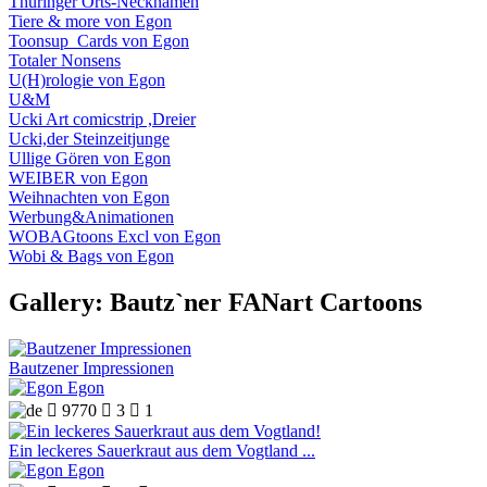
Thüringer Orts-Necknamen
Tiere & more von Egon
Toonsup_Cards von Egon
Totaler Nonsens
U(H)rologie von Egon
U&M
Ucki Art comicstrip ,Dreier
Ucki,der Steinzeitjunge
Ullige Gören von Egon
WEIBER von Egon
Weihnachten von Egon
Werbung&Animationen
WOBAGtoons Excl von Egon
Wobi & Bags von Egon
Gallery: Bautz`ner FANart Cartoons
Bautzener Impressionen
Egon

9770

3

1
Ein leckeres Sauerkraut aus dem Vogtland ...
Egon