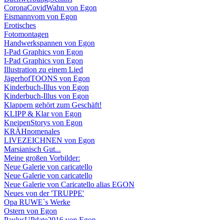
CoronaCovidWahn von Egon
Eismannvom von Egon
Erotisches
Fotomontagen
Handwerkspannen von Egon
I-Pad Graphics von Egon
I-Pad Graphics von Egon
Illustration zu einem Lied
JägerhofTOONS von Egon
Kinderbuch-Illus von Egon
Kinderbuch-Illus von Egon
Klappern gehört zum Geschäft!
KLIPP & Klar von Egon
KneipenStorys von Egon
KRÄHnomenales
LIVEZEICHNEN von Egon
Marsianisch Gut...
Meine großen Vorbilder:
Neue Galerie von caricatello
Neue Galerie von caricatello
Neue Galerie von Caricatello alias EGON
Neues von der 'TRUPPE'
Opa RUWE`s Werke
Ostern von Egon
PaulusUPdate2016 von Egon