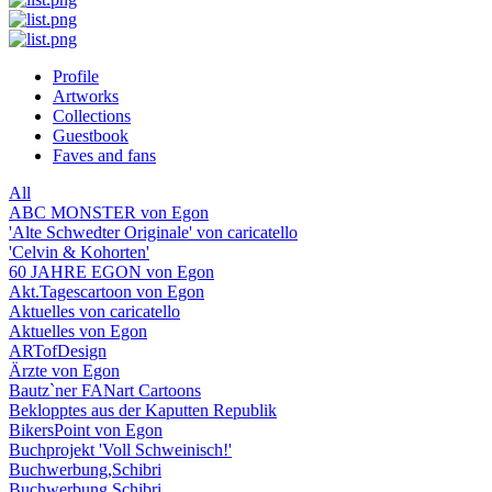
Profile
Artworks
Collections
Guestbook
Faves and fans
All
ABC MONSTER von Egon
'Alte Schwedter Originale' von caricatello
'Celvin & Kohorten'
60 JAHRE EGON von Egon
Akt.Tagescartoon von Egon
Aktuelles von caricatello
Aktuelles von Egon
ARTofDesign
Ärzte von Egon
Bautz`ner FANart Cartoons
Beklopptes aus der Kaputten Republik
BikersPoint von Egon
Buchprojekt 'Voll Schweinisch!'
Buchwerbung,Schibri
Buchwerbung,Schibri