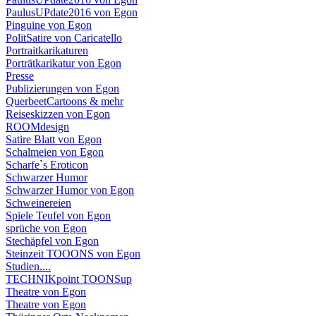
PaulusUPdate2016 von Egon
Pinguine von Egon
PolitSatire von Caricatello
Portraitkarikaturen
Porträtkarikatur von Egon
Presse
Publizierungen von Egon
QuerbeetCartoons & mehr
Reiseskizzen von Egon
ROOMdesign
Satire Blatt von Egon
Schalmeien von Egon
Scharfe`s Eroticon
Schwarzer Humor
Schwarzer Humor von Egon
Schweinereien
Spiele Teufel von Egon
sprüche von Egon
Stechäpfel von Egon
Steinzeit TOOONS von Egon
Studien....
TECHNIKpoint TOONSup
Theatre von Egon
Theatre von Egon