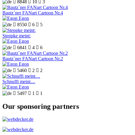

8848

10

3
Bautz`ner FANart Cartoon Nr.4
Egon

8550

6

5
Steppke meint:
Egon

6841

4

6
Bautz`ner FANart Cartoon Nr.2
Egon

5460

2

2
Schnuffi meint....
Egon

5497

1

1
Our sponsoring partners