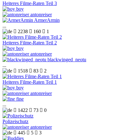
Heiteres Filme-Raten Teil 3
boy
antonreiser
ArmerArmin
...

2238

160

1
Heiteres Filme-Raten Teil 2
boy
antonreiser
blackwinged_neotu
...

1518

83

2
Heiteres Filme-Raten Teil 1
boy
antonreiser
fine
...

1422

73

0
Polizeischutz
antonreiser

445

5

3