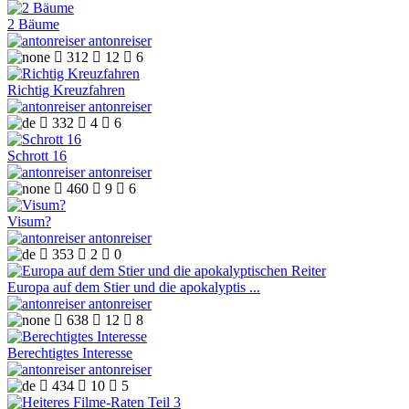
2 Bäume
antonreiser

312

12

6
Richtig Kreuzfahren
antonreiser

332

4

6
Schrott 16
antonreiser

460

9

6
Visum?
antonreiser

353

2

0
Europa auf dem Stier und die apokalyptis ...
antonreiser

638

12

8
Berechtigtes Interesse
antonreiser

434

10

5