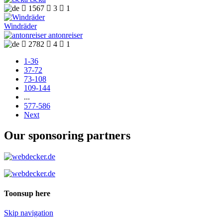

1567

3

1
Windräder
antonreiser

2782

4

1
1-36
37-72
73-108
109-144
...
577-586
Next
Our sponsoring partners
Toonsup here
Skip navigation