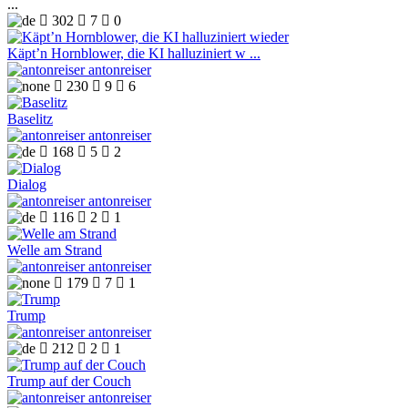
...

302

7

0
Käpt’n Hornblower, die KI halluziniert w ...
antonreiser

230

9

6
Baselitz
antonreiser

168

5

2
Dialog
antonreiser

116

2

1
Welle am Strand
antonreiser

179

7

1
Trump
antonreiser

212

2

1
Trump auf der Couch
antonreiser