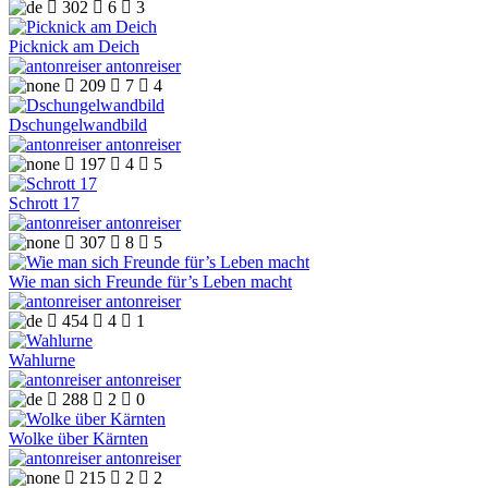

302

6

3
Picknick am Deich
antonreiser

209

7

4
Dschungelwandbild
antonreiser

197

4

5
Schrott 17
antonreiser

307

8

5
Wie man sich Freunde für’s Leben macht
antonreiser

454

4

1
Wahlurne
antonreiser

288

2

0
Wolke über Kärnten
antonreiser

215

2

2