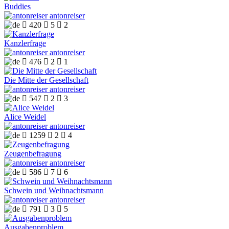
Buddies
antonreiser

420

5

2
Kanzlerfrage
antonreiser

476

2

1
Die Mitte der Gesellschaft
antonreiser

547

2

3
Alice Weidel
antonreiser

1259

2

4
Zeugenbefragung
antonreiser

586

7

6
Schwein und Weihnachtsmann
antonreiser

791

3

5
Ausgabenproblem