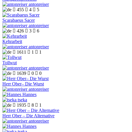
antonreiser

455

4

5
Scarabaeus Sacer
antonreiser

426

3

6
Kehrarbeit
antonreiser

1611

1

1
Tollwut
antonreiser

1639

0

0
Herr Ober– Die Wurst
antonreiser
Hannes
tseka

1935

8

1
Herr Ober – Die Alternative
antonreiser
Hannes
tseka