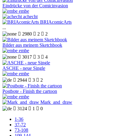
Eindrücke von der Comicinvasion
embe
achecht
BRIAcomicArts
...

2980

2

2
Bilder aus meinem Sketchbook
embe

3017

3

4
ASCHE - neue Single
embe

2944

3

2
Postbote - Finish the cartoon
embe
Mark_and_draw

3124

1

0
1-36
37-72
73-108
109-144