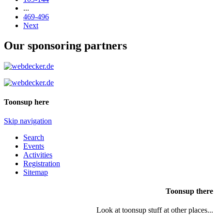
...
469-496
Next
Our sponsoring partners
Toonsup here
Skip navigation
Search
Events
Activities
Registration
Sitemap
Toonsup there
Look at toonsup stuff at other places...