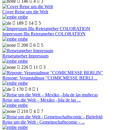

146

4

3
Cover Reise um die Welt
embe

189

14

5
Impressum Illu Reieratgeber COLORATION
embe

200

6

5
Reiseratgeber Impressum
embe

226

11

3
Reposte: Veranstaltnug "COMICMESSE BERLI ...
embe

170

0

1
Reise um die Welt – Mexiko –Isla de las ...
embe

210

4

7
Reise um die Welt - Gemeinschaftscomic - ...
embe