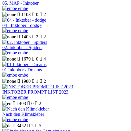
05. MAP - Inktober
embe

1103

0

2
04 - Inktober - dodge
embe

1403

2

2
02. Inktober - Spiders
embe

1679

0

4
01 Inktober - Dreams
embe

1980

1

2
INKTOBER PROMPT LIST 2023
embe

1403

0

2
Nach den Klimakleber
embe

3452

5

5