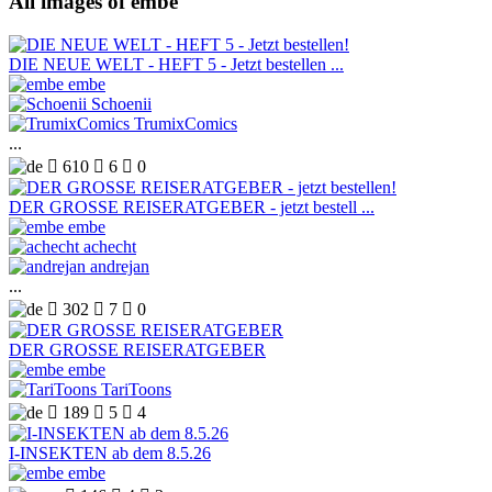
All images of embe
DIE NEUE WELT - HEFT 5 - Jetzt bestellen ...
embe
Schoenii
TrumixComics
...

610

6

0
DER GROSSE REISERATGEBER - jetzt bestell ...
embe
achecht
andrejan
...

302

7

0
DER GROSSE REISERATGEBER
embe
TariToons

189

5

4
I-INSEKTEN ab dem 8.5.26
embe