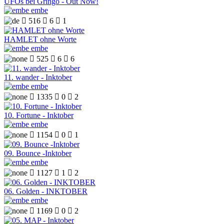
UFOs bei Gringo - Out Now!
embe

516

6

1
HAMLET ohne Worte
embe

525

6

6
11. wander - Inktober
embe

1335

0

2
10. Fortune - Inktober
embe

1154

0

1
09. Bounce -Inktober
embe

1127

1

2
06. Golden - INKTOBER
embe

1169

0

2