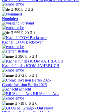
embe

400

2

2
Nominiert
vorstand
embe

555

20

1
Kachel ICOM Backcover
embe
steffen

396

5

4
Kachel für das ICOM-JAHRBUCH
embe

372

5

1
Comic Invasion Berlin 2025
achecht
BRIAcomicArts
embe

719

6

6