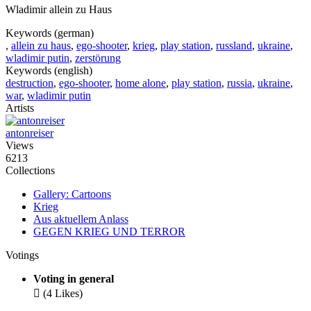
Wladimir allein zu Haus
Keywords (german)
,
allein zu haus
,
ego-shooter
,
krieg
,
play station
,
russland
,
ukraine
,
wladimir putin
,
zerstörung
Keywords (english)
destruction
,
ego-shooter
,
home alone
,
play station
,
russia
,
ukraine
,
war
,
wladimir putin
Artists
antonreiser
Views
6213
Collections
Gallery: Cartoons
Krieg
Aus aktuellem Anlass
GEGEN KRIEG UND TERROR
Votings
Voting in general

(4 Likes)