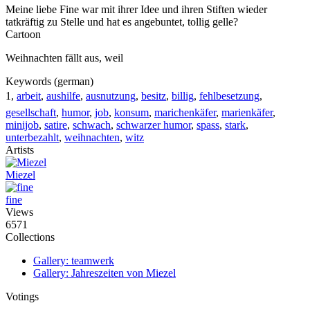
Meine liebe Fine war mit ihrer Idee und ihren Stiften wieder
tatkräftig zu Stelle und hat es angebuntet, tollig gelle?
Cartoon
Weihnachten fällt aus, weil
Keywords (german)
1,
arbeit
,
aushilfe
,
ausnutzung
,
besitz
,
billig
,
fehlbesetzung
,
gesellschaft
,
humor
,
job
,
konsum
,
marichenkäfer
,
marienkäfer
,
minijob
,
satire
,
schwach
,
schwarzer humor
,
spass
,
stark
,
unterbezahlt
,
weihnachten
,
witz
Artists
Miezel
fine
Views
6571
Collections
Gallery: teamwerk
Gallery: Jahreszeiten von Miezel
Votings