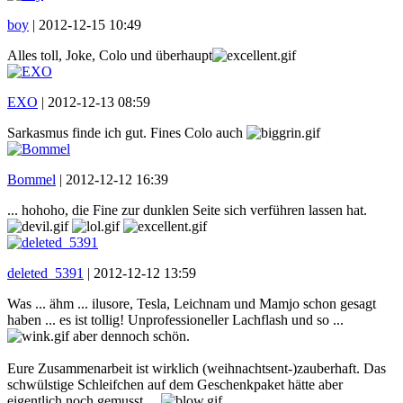
boy
|
2012-12-15 10:49
Alles toll, Joke, Colo und überhaupt
EXO
|
2012-12-13 08:59
Sarkasmus finde ich gut. Fines Colo auch
Bommel
|
2012-12-12 16:39
... hohoho, die Fine zur dunklen Seite sich verführen lassen hat.
deleted_5391
|
2012-12-12 13:59
Was ... ähm ... ilusore, Tesla, Leichnam und Mamjo schon gesagt
haben ... es ist tollig! Unprofessioneller Lachflash und so ...
aber dennoch schön.
Eure Zusammenarbeit ist wirklich (weihnachtsent-)zauberhaft. Das
schwülstige Schleifchen auf dem Geschenkpaket hätte aber
eigentlich noch gemusst ...