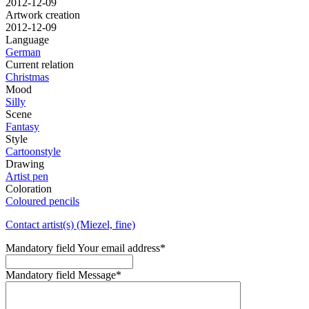
2012-12-09
Artwork creation
2012-12-09
Language
German
Current relation
Christmas
Mood
Silly
Scene
Fantasy
Style
Cartoonstyle
Drawing
Artist pen
Coloration
Coloured pencils
Contact artist(s) (Miezel, fine)
Mandatory field
Your email address
*
Mandatory field
Message
*