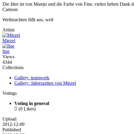
Die Idee ist von Mamjo und die Farbe von Fine, vielen lieben Dank daf
Cartoon
Weihnachten fällt aus, weil
Artists
Miezel
fine
Views
4344
Collections
Gallery: teamwerk
Gallery: Jahreszeiten von Miezel
Votings
Voting in general

(0 Likes)
Upload
2012-12-09
Published