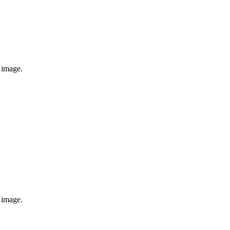
e image.
e image.