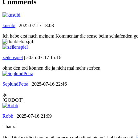
Comments
kusubi
|
2025-07-17 18:03
Ich habe erst nach meinem Kommentar die sense beim schlafenden gese
zeilenspiel
|
2025-07-17 15:16
ohne den tod können die ja nicht mal mehr sterben
SeplundPetra
|
2025-07-16 22:46
go.
[GODOT]
Robb
|
2025-07-16 21:09
Thanx!
Der Titel existiert nur, weil toonsup unbedingt einen Titel haben will