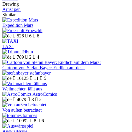
Drawing
Artist pen
Similar
Expedition Mars
Froeschli

526

6

6
TAXI
Tribun

789

2

4
Cartoon von Stefan Bayer: Endlich auf de ...
stefanbayer

10125

11

5
Weihnachten fällt aus
AstroComics

4079

3

2
Von außen betrachtet
tommes

10992

8

6
Auswärtsspiel