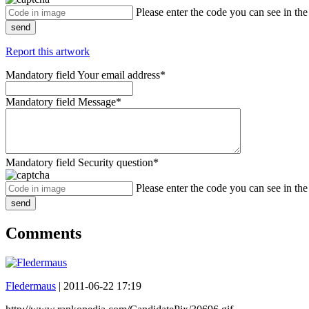
Please enter the code you can see in th
send
Report this artwork
Mandatory field
Your email address
*
Mandatory field
Message
*
Mandatory field
Security question
*
Please enter the code you can see in th
send
Comments
Fledermaus
|
2011-06-22 17:19