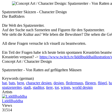
Spatzenreiter Skizzen - Character Design
Die BatRiders
Die Welt des Spatzenreiter.
Auf der Suche nach Szenerien und Figuren für den Spatzenreiter.
Wie sieht die Kultur aus? Wie leben die Bewohner? Die sehen die Ge
All diese Fragen versuche ich visuell zu beantworten.
Ein Teil der Fragen habe ich heute beim spontanen Kreaström beantw
Kreaström verpasst? ->
https://www.twitch.tv/liddlbuddhaillustration/v
Concept Art / Character Design
Spatzenreiter - Von Ratten auf geflügelten Mäusen
Keywords (german)
bat
,
bats
,
berg
,
character design
,
design
,
fledermaus
,
fliegen
,
flügel
,
h
spatzenreiter
,
stadt
,
stadttor
,
tiere
,
tor
,
wings
,
world design
Artists
LiddlBuddha
Views
31514