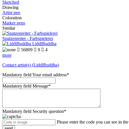
Sketched
Drawing
Artist pen
Coloration
Marker pens
Similar
Spatzenreiter - Farbspielerei
LiddlBuddha

56809

9

4
more
Contact artist(s) (LiddlBuddha)
Mandatory field
Your email address
*
Mandatory field
Message
*
Mandatory field
Security question
*
Please enter the code you can see in th
send