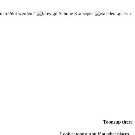
auch Pilot werden!"
Schöne Konzepte.
Ein
Toonsup there
Look at toonsup stuff at other places...