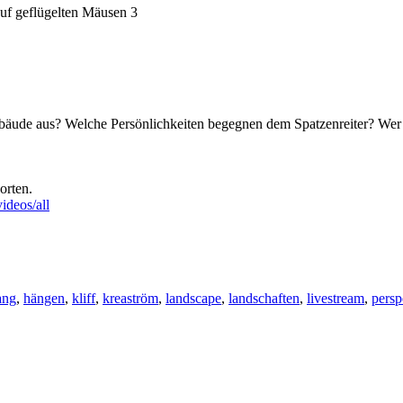
bäude aus? Welche Persönlichkeiten begegnen dem Spatzenreiter? Wer 
orten.
ideos/all
ang
,
hängen
,
kliff
,
kreaström
,
landscape
,
landschaften
,
livestream
,
persp