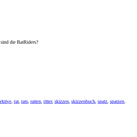
sind die BatRiders?
ektive
,
rat
,
rats
,
ratten
,
ritter
,
skizzen
,
skizzenbuch
,
spatz
,
spatzen
,