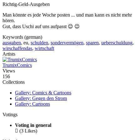
Richtig-Geld-Ausgeben
Man könnte es jede Woche posten ... und man kann es nicht mehr
hören.
Gut, dass Uschi auf uns aufpasst 😉 😉
Keywords (german)
ausgaben
, eu,
schulden
,
sondervermögen
,
sparen
,
ueberschuldung
,
wirschaffendas
,
wirtschaft
Artists
TrumixComics
Views
156
Collections
Gallery: Comics & Cartoons
Gallery: Gegen den Strom
Gallery: Cartoons
Votings
Voting in general

(3 Likes)