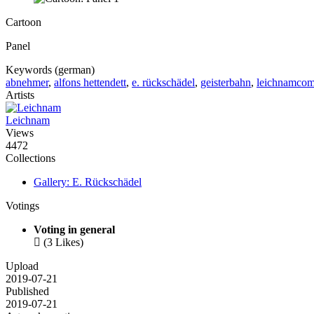
Cartoon
Panel
Keywords (german)
abnehmer
,
alfons hettendett
,
e. rückschädel
,
geisterbahn
,
leichnamcom
Artists
Leichnam
Views
4472
Collections
Gallery: E. Rückschädel
Votings
Voting in general

(3 Likes)
Upload
2019-07-21
Published
2019-07-21