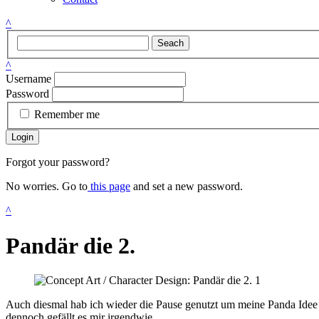
^
Seach
^
Username
Password
Remember me
Login
Forgot your password?
No worries. Go to
this page
and set a new password.
^
Pandär die 2.
Auch diesmal hab ich wieder die Pause genutzt um meine Panda Idee we
dennoch gefällt es mir irgendwie.