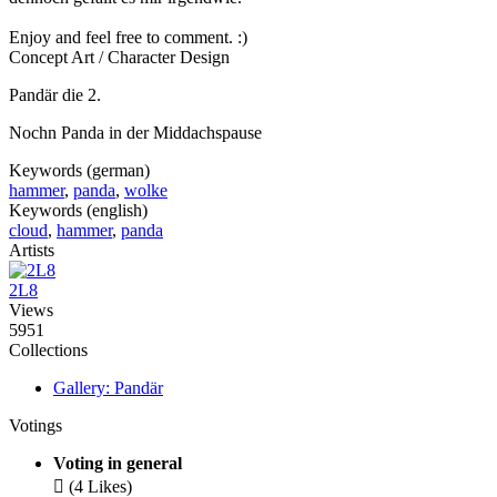
Enjoy and feel free to comment. :)
Concept Art / Character Design
Pandär die 2.
Nochn Panda in der Middachspause
Keywords (german)
hammer
,
panda
,
wolke
Keywords (english)
cloud
,
hammer
,
panda
Artists
2L8
Views
5951
Collections
Gallery: Pandär
Votings
Voting in general

(4 Likes)