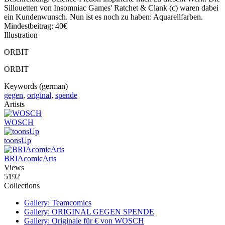
Sillouetten von Insomniac Games' Ratchet & Clank (c) waren dabei
ein Kundenwunsch. Nun ist es noch zu haben: Aquarellfarben.
Mindestbeitrag: 40€
Illustration
ORBIT
ORBIT
Keywords (german)
gegen
,
original
,
spende
Artists
WOSCH
toonsUp
BRIAcomicArts
Views
5192
Collections
Gallery: Teamcomics
Gallery: ORIGINAL GEGEN SPENDE
Gallery: Originale für € von WOSCH