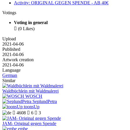
Activity: ORIGINAL GEGEN SPENDE - AB 40€
Votings
Voting in general

(0 Likes)
Upload
2021-04-06
Published
2021-04-06
Artwork creation
2021-04-06
Language
German
Similar
Waldbüchlein mit Waldmalerei
WOSCH
SeplundPetra
toonsUp

4608

6

3
JAM- Original gegen Spende
embe