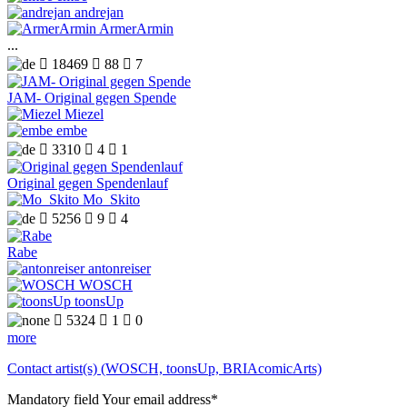
andrejan
ArmerArmin
...

18469

88

7
JAM- Original gegen Spende
Miezel
embe

3310

4

1
Original gegen Spendenlauf
Mo_Skito

5256

9

4
Rabe
antonreiser
WOSCH
toonsUp

5324

1

0
more
Contact artist(s) (WOSCH, toonsUp, BRIAcomicArts)
Mandatory field
Your email address
*