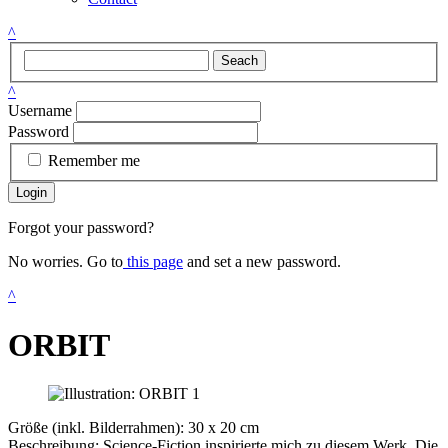
^
Seach
^
Username
Password
Remember me
Login
Forgot your password?
No worries. Go to
this page
and set a new password.
^
ORBIT
Größe (inkl. Bilderrahmen): 30 x 20 cm
Beschreibung: Science-Fiction inspirierte mich zu diesem Werk. Die