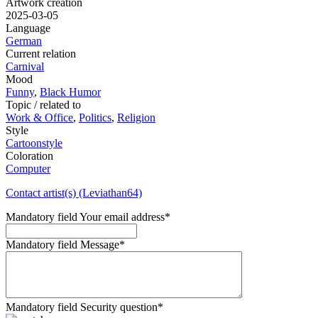
Artwork creation
2025-03-05
Language
German
Current relation
Carnival
Mood
Funny
,
Black Humor
Topic / related to
Work & Office
,
Politics
,
Religion
Style
Cartoonstyle
Coloration
Computer
Contact artist(s) (Leviathan64)
Mandatory field
Your email address
*
Mandatory field
Message
*
Mandatory field
Security question
*