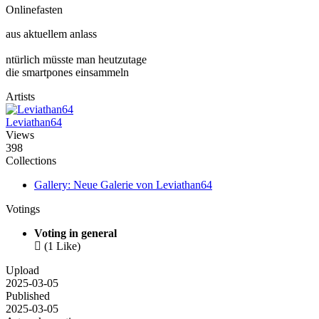
Onlinefasten
aus aktuellem anlass
ntürlich müsste man heutzutage
die smartpones einsammeln
Artists
Leviathan64
Views
398
Collections
Gallery: Neue Galerie von Leviathan64
Votings
Voting in general

(1 Like)
Upload
2025-03-05
Published
2025-03-05