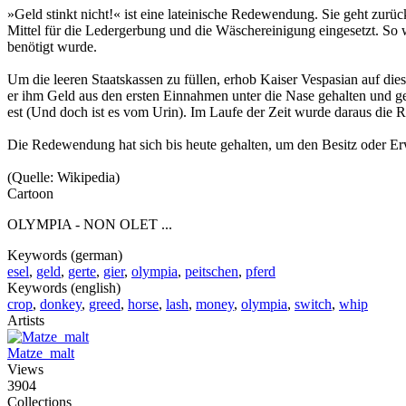
»Geld stinkt nicht!« ist eine lateinische Redewendung. Sie geht zurü
Mittel für die Ledergerbung und die Wäschereinigung eingesetzt. So
benötigt wurde.
Um die leeren Staatskassen zu füllen, erhob Kaiser Vespasian auf diese
er ihm Geld aus den ersten Einnahmen unter die Nase gehalten und gefr
est (Und doch ist es vom Urin). Im Laufe der Zeit wurde daraus die 
Die Redewendung hat sich bis heute gehalten, um den Besitz oder Er
(Quelle: Wikipedia)
Cartoon
OLYMPIA - NON OLET ...
Keywords (german)
esel
,
geld
,
gerte
,
gier
,
olympia
,
peitschen
,
pferd
Keywords (english)
crop
,
donkey
,
greed
,
horse
,
lash
,
money
,
olympia
,
switch
,
whip
Artists
Matze_malt
Views
3904
Collections