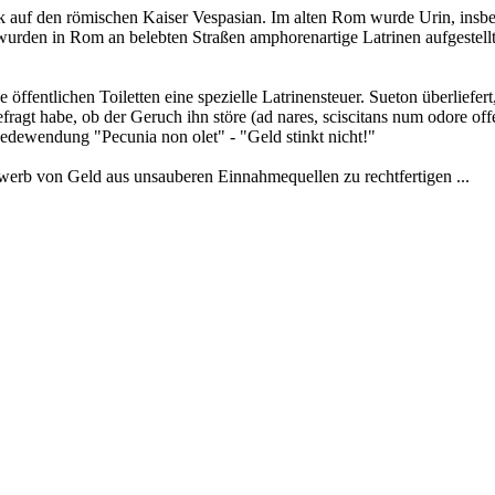
ck auf den römischen Kaiser Vespasian. Im alten Rom wurde Urin, insbe
 wurden in Rom an belebten Straßen amphorenartige Latrinen aufgeste
 öffentlichen Toiletten eine spezielle Latrinensteuer. Sueton überliefer
agt habe, ob der Geruch ihn störe (ad nares, sciscitans num odore offen
Redewendung "Pecunia non olet" - "Geld stinkt nicht!"
werb von Geld aus unsauberen Einnahmequellen zu rechtfertigen ...