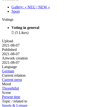
Gallery: » NEU | NEW «
Sport
Votings
Voting in general

(5 Likes)
Upload
2021-08-07
Published
2021-08-07
Artwork creation
2021-08-07
Language
German
Current relation
Current press
Mood
Thoughtful
Scene
Present time
Topic / related to
Sports & Leisure