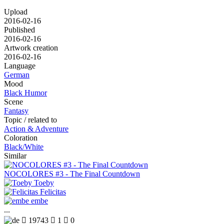
Upload
2016-02-16
Published
2016-02-16
Artwork creation
2016-02-16
Language
German
Mood
Black Humor
Scene
Fantasy
Topic / related to
Action & Adventure
Coloration
Black/White
Similar
NOCOLORES #3 - The Final Countdown
Toeby
Felicitas
embe
...

19743

1

0