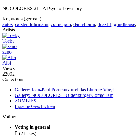
NOCOLORES #1 - A Psycho Lovestory
Keywords (german)
autos
,
carsten fuhrmann
,
comic-jam
,
daniel farin
,
duas13
,
grindhouse
Artists
Toeby
zano
Albi
Views
22092
Collections
Gallery: Jean-Paul Porneaux und das blutrote Vinyl
Gallery: NOCOLORES - Oldenburger Comic-Jam
ZOMBIES
Epische Geschichten
Votings
Voting in general

(2 Likes)