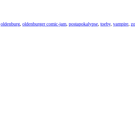
,
oldenburg
,
oldenburger comic-jam
,
postapokalypse
,
toeby
,
vampire
,
z