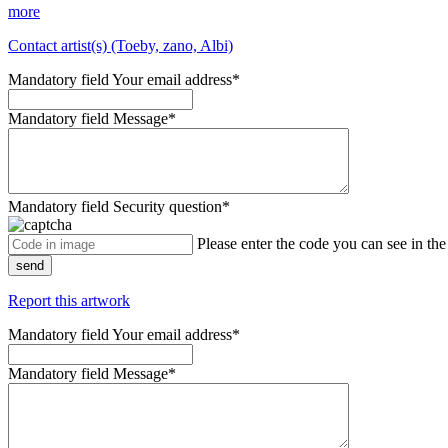
more
Contact artist(s) (Toeby, zano, Albi)
Mandatory field
Your email address
*
Mandatory field
Message
*
Mandatory field
Security question
*
Please enter the code you can see in th
send
Report this artwork
Mandatory field
Your email address
*
Mandatory field
Message
*