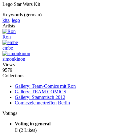
Lego Star Wars Kit
Keywords (german)
kits
,
lego
Artists
Ron
embe
simonkinon
Views
9579
Collections
Gallery: Team-Comics mit Ron
Gallery: TEAM COMICS
Gallery: Stammtisch 2012
Comiczeichnertreffen Berlin
Votings
Voting in general

(2 Likes)