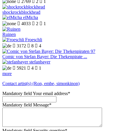

2769

2

1
shockrockblockhead
elMicha

4033

2

1
Ruinen
Froeschli

3172

8

4
Comic von Stefan Bayer: Die Thekenpirate ...
stefanbayer

5921

4

1
more
Contact artist(s) (Ron, embe, simonkinon)
Mandatory field
Your email address
*
Mandatory field
Message
*
Mandatory field
Security question
*