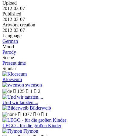
Upload
2012-03-07
Published
2012-03-07
Artwork creation
2012-03-07
Language
German
Mood
Parody
Scene
Present time
Similar
Kloeseum
swenson

125

1

2
Und wir tanzten....
Bilderweib

1077

0

1
LEGO - für die großen Kinder
Flymon