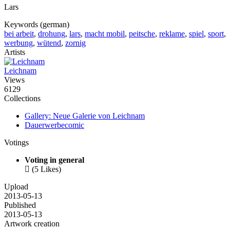
Lars
Keywords (german)
bei arbeit
,
drohung
,
lars
,
macht mobil
,
peitsche
,
reklame
,
spiel
,
sport
,
werbung
,
wütend
,
zornig
Artists
Leichnam
Views
6129
Collections
Gallery: Neue Galerie von Leichnam
Dauerwerbecomic
Votings
Voting in general

(5 Likes)
Upload
2013-05-13
Published
2013-05-13
Artwork creation