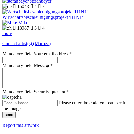
stefanbayer

15043

4

7
Wirtschaftsbeschleunigungsprojekt 'H1N1'
Mike

13987

3

4
more
Contact artist(s) (Marbez)
Mandatory field
Your email address
*
Mandatory field
Message
*
Mandatory field
Security question
*
Please enter the code you can see in
the image.
send
Report this artwork