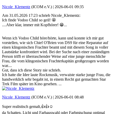
Nicole_Klementz
(ICOM e.V.) |
2026-06-01 09:35
Am 31.05.2026 17:23 schrieb Nicole_Klementz:
Ich finde Vodoo Child so geil! 🤩
....Aber klar, immer mit Kopfhörer! 😁...
Wenn ich Vodoo Child höre/hörte, kann und konnte ich mir gut
vorstellen, wie sich Chief O'Brien von DS9 für eine Reparatur auf
einen klingonischen Frachter beamt und mit diesem Song in voller
Lautstärke konfrontiert wird. Bei der Suche nach einer zuständigen
Person trifft er überraschender Weise auf eine junge menschliche
Frau, die vom klingonischen Frachterkapitän großgezogen worden
war....
Gut, dass ich diese Story nie schrieb.
Ich hatte die Idee laute Rockmusik, verwaiste starke junge Frau, die
handwerklich sehr begabt ist, in einem Recht gut gemachten Star
Trek Film später im Kino gesehen. ...
Nicole_Klementz
(ICOM e.V.) |
2026-06-01 08:48
Super realistisch gemalt,👍👍☺️
da Schatten, Licht und Farbauswahl oder Farbmischung optimal