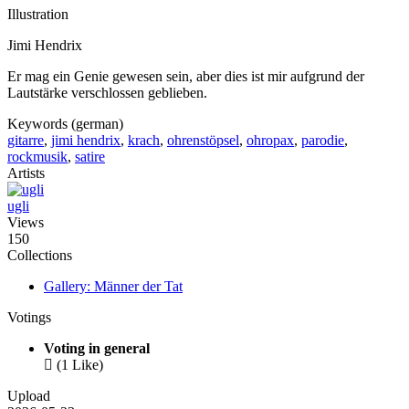
Illustration
Jimi Hendrix
Er mag ein Genie gewesen sein, aber dies ist mir aufgrund der
Lautstärke verschlossen geblieben.
Keywords (german)
gitarre
,
jimi hendrix
,
krach
,
ohrenstöpsel
,
ohropax
,
parodie
,
rockmusik
,
satire
Artists
ugli
Views
150
Collections
Gallery: Männer der Tat
Votings
Voting in general

(1 Like)
Upload