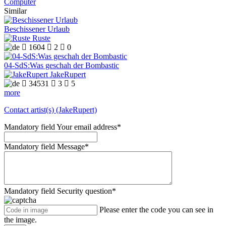
Computer
Similar
Beschissener Urlaub
Ruste

1604

2

0
04-SdS:Was geschah der Bombastic
JakeRupert

34531

3

5
more
Contact artist(s) (JakeRupert)
Mandatory field
Your email address
*
Mandatory field
Message
*
Mandatory field
Security question
*
Please enter the code you can see in
the image.