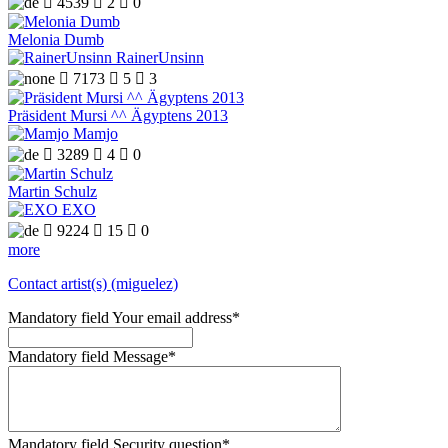

4539

2

0
Melonia Dumb
RainerUnsinn

7173

5

3
Präsident Mursi ^^ Ägyptens 2013
Mamjo

3289

4

0
Martin Schulz
EXO

9224

15

0
more
Contact artist(s) (miguelez)
Mandatory field
Your email address
*
Mandatory field
Message
*
Mandatory field
Security question
*