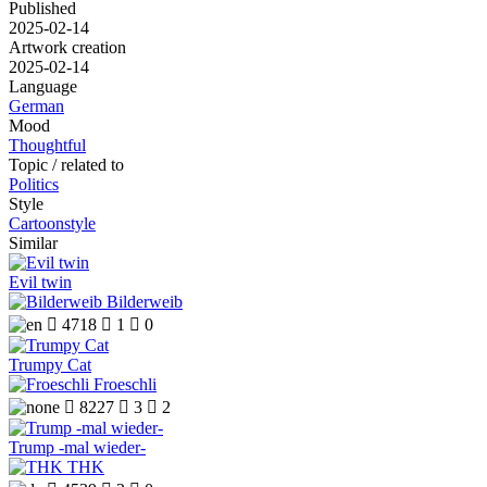
Published
2025-02-14
Artwork creation
2025-02-14
Language
German
Mood
Thoughtful
Topic / related to
Politics
Style
Cartoonstyle
Similar
Evil twin
Bilderweib

4718

1

0
Trumpy Cat
Froeschli

8227

3

2
Trump -mal wieder-
THK