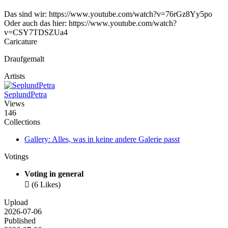
Das sind wir: https://www.youtube.com/watch?v=76rGz8Yy5po
Oder auch das hier: https://www.youtube.com/watch?
v=CSY7TDSZUa4
Caricature
Draufgemalt
Artists
SeplundPetra
Views
146
Collections
Gallery: Alles, was in keine andere Galerie passt
Votings
Voting in general

(6 Likes)
Upload
2026-07-06
Published