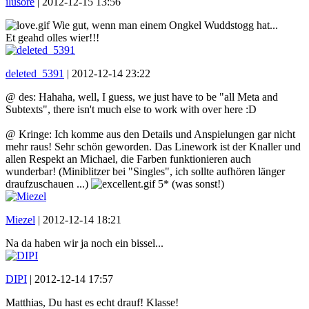
ilusore
|
2012-12-15 13:56
Wie gut, wenn man einem Ongkel Wuddstogg hat...
Et geahd olles wier!!!
deleted_5391
|
2012-12-14 23:22
@ des: Hahaha, well, I guess, we just have to be "all Meta and
Subtexts", there isn't much else to work with over here :D
@ Kringe: Ich komme aus den Details und Anspielungen gar nicht
mehr raus! Sehr schön geworden. Das Linework ist der Knaller und
allen Respekt an Michael, die Farben funktionieren auch
wunderbar! (Miniblitzer bei "Singles", ich sollte aufhören länger
draufzuschauen ...)
5* (was sonst!)
Miezel
|
2012-12-14 18:21
Na da haben wir ja noch ein bissel...
DIPI
|
2012-12-14 17:57
Matthias, Du hast es echt drauf! Klasse!