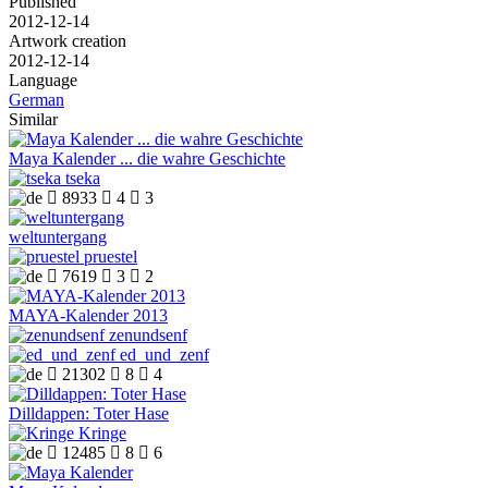
Published
2012-12-14
Artwork creation
2012-12-14
Language
German
Similar
Maya Kalender ... die wahre Geschichte
tseka

8933

4

3
weltuntergang
pruestel

7619

3

2
MAYA-Kalender 2013
zenundsenf
ed_und_zenf

21302

8

4
Dilldappen: Toter Hase
Kringe

12485

8

6