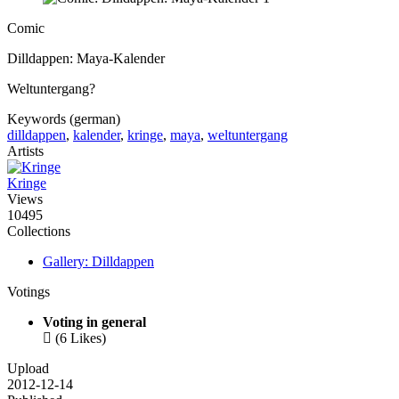
Comic
Dilldappen: Maya-Kalender
Weltuntergang?
Keywords (german)
dilldappen
,
kalender
,
kringe
,
maya
,
weltuntergang
Artists
Kringe
Views
10495
Collections
Gallery: Dilldappen
Votings
Voting in general

(6 Likes)
Upload
2012-12-14