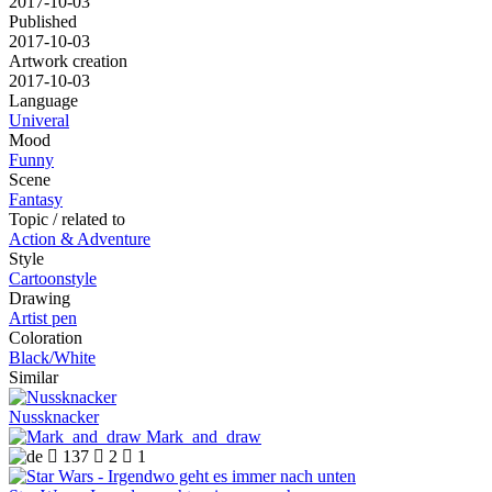
2017-10-03
Published
2017-10-03
Artwork creation
2017-10-03
Language
Univeral
Mood
Funny
Scene
Fantasy
Topic / related to
Action & Adventure
Style
Cartoonstyle
Drawing
Artist pen
Coloration
Black/White
Similar
Nussknacker
Mark_and_draw

137

2

1