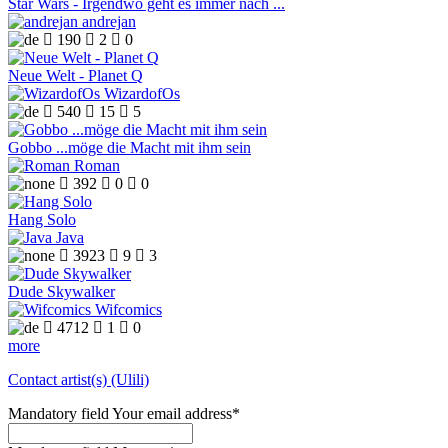
Star Wars - Irgendwo geht es immer nach ...
andrejan

190

2

0
Neue Welt - Planet Q
WizardofOs

540

15

5
Gobbo ...möge die Macht mit ihm sein
Roman

392

0

0
Hang Solo
Java

3923

9

3
Dude Skywalker
Wifcomics

4712

1

0
more
Contact artist(s) (Ulili)
Mandatory field
Your email address
*