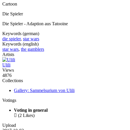
Cartoon
Die Spieler
Die Spieler - Adaption aus Tatooine
Keywords (german)
die spieler
,
star wars
Keywords (english)
star wars
,
the gamblers
Artists
Ulili
Views
4876
Collections
Gallery: Sammelsurium von Ulili
Votings
Voting in general

(2 Likes)
Upload