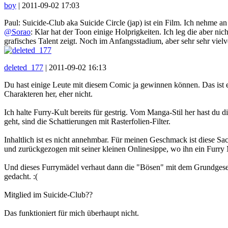
boy
|
2011-09-02 17:03
Paul: Suicide-Club aka Suicide Circle (jap) ist ein Film. Ich nehm
@Sorao
: Klar hat der Toon einige Holprigkeiten. Ich leg die aber ni
grafisches Talent zeigt. Noch im Anfangsstadium, aber sehr sehr viel
deleted_177
|
2011-09-02 16:13
Du hast einige Leute mit diesem Comic ja gewinnen können. Das ist ei
Charakteren her, eher nicht.
Ich halte Furry-Kult bereits für gestrig. Vom Manga-Stil her hast du d
geht, sind die Schattierungen mit Rasterfolien-Filter.
Inhaltlich ist es nicht annehmbar. Für meinen Geschmack ist diese Sa
und zurückgezogen mit seiner kleinen Onlinesippe, wo ihn ein Furry
Und dieses Furrymädel verhaut dann die "Bösen" mit dem Grundgesetzb
gedacht. :(
Mitglied im Suicide-Club??
Das funktioniert für mich überhaupt nicht.