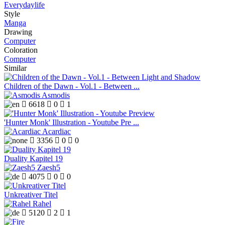
Everydaylife
Style
Manga
Drawing
Computer
Coloration
Computer
Similar
Children of the Dawn - Vol.1 - Between ...
Asmodis

6618

0

1
'Hunter Monk' Illustration - Youtube Pre ...
Acardiac

3356

0

0
Duality Kapitel 19
Zaesh5

4075

0

0
Unkreativer Titel
Rahel

5120

2

1