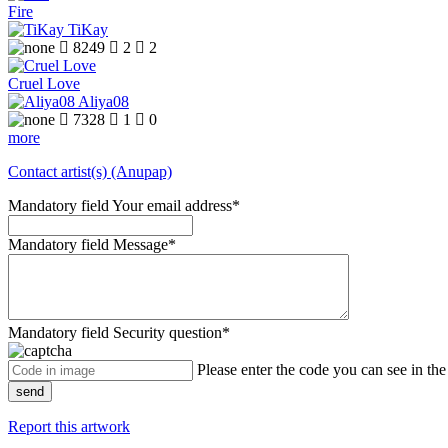
Fire
TiKay

8249

2

2
Cruel Love
Aliya08

7328

1

0
more
Contact artist(s) (Anupap)
Mandatory field
Your email address
*
Mandatory field
Message
*
Mandatory field
Security question
*
Please enter the code you can see in th
send
Report this artwork