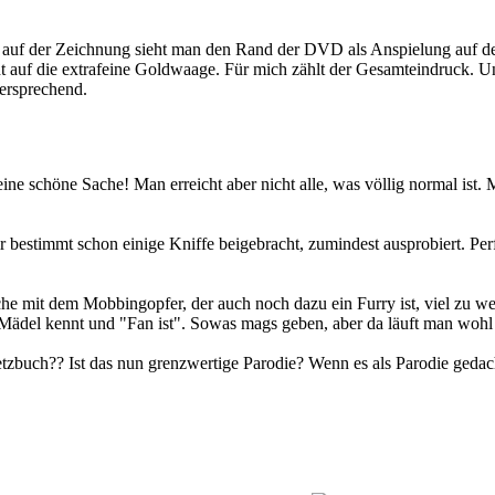
e an auf der Zeichnung sieht man den Rand der DVD als Anspielung auf
cht auf die extrafeine Goldwaage. Für mich zählt der Gesamteindruck. Und
versprechend.
ne schöne Sache! Man erreicht aber nicht alle, was völlig normal ist. M
ir bestimmt schon einige Kniffe beigebracht, zumindest ausprobiert. Per
che mit dem Mobbingopfer, der auch noch dazu ein Furry ist, viel zu wei
 Mädel kennt und "Fan ist". Sowas mags geben, aber da läuft man wohl
uch?? Ist das nun grenzwertige Parodie? Wenn es als Parodie gedacht i