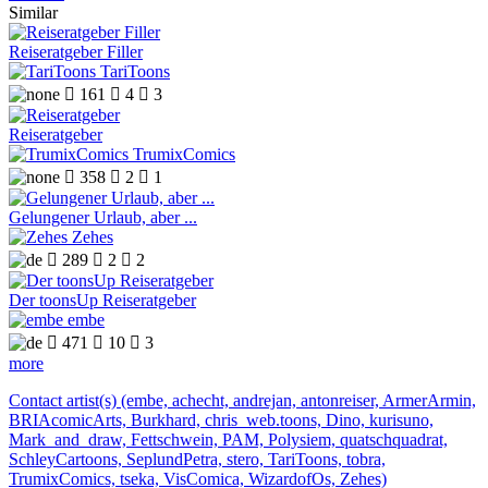
Similar
Reiseratgeber Filler
TariToons

161

4

3
Reiseratgeber
TrumixComics

358

2

1
Gelungener Urlaub, aber ...
Zehes

289

2

2
Der toonsUp Reiseratgeber
embe

471

10

3
more
Contact artist(s) (embe, achecht, andrejan, antonreiser, ArmerArmin,
BRIAcomicArts, Burkhard, chris_web.toons, Dino, kurisuno,
Mark_and_draw, Fettschwein, PAM, Polysiem, quatschquadrat,
SchleyCartoons, SeplundPetra, stero, TariToons, tobra,
TrumixComics, tseka, VisComica, WizardofOs, Zehes)