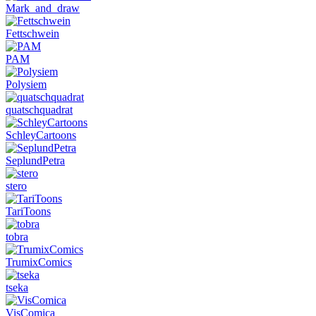
Mark_and_draw
Fettschwein
PAM
Polysiem
quatschquadrat
SchleyCartoons
SeplundPetra
stero
TariToons
tobra
TrumixComics
tseka
VisComica