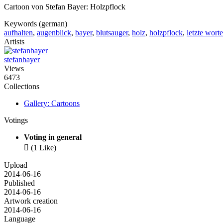
Cartoon von Stefan Bayer: Holzpflock
Keywords (german)
aufhalten
,
augenblick
,
bayer
,
blutsauger
,
holz
,
holzpflock
,
letzte worte
Artists
stefanbayer
Views
6473
Collections
Gallery: Cartoons
Votings
Voting in general

(1 Like)
Upload
2014-06-16
Published
2014-06-16
Artwork creation
2014-06-16
Language