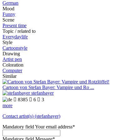
German
Mood
Funny
Scene
Present time
Topic / related to
Everydaylife
Style
Cartoonstyle
Drawing
Artist pen
Coloration
Computer
Similar
Cartoon von Stefan Bayer: Vampire und Ro ...
stefanbayer

8385

6

3
more
Contact artist(s) (stefanbayer)
Mandatory field
Your email address
*
Mandatory field
Message
*