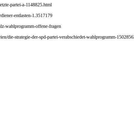
etzte-partei-a-1148825.html
rdiener-entlasten-1.3517179
hulz-wahlprogramm-offene-fragen
rteien/die-strategie-der-spd-partei-verabschiedet-wahlprogramm-1502856