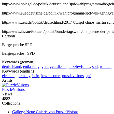
http://www.spiegel.de/politik/deutschland/spd-wahlprogramm-die-geh
http://www.sueddeutsche.de/politik/wahlprogramm-spd-will-geringve
http://www.zeit.de/politik/deutschland/2017-05/spd-chaos-martin-sc
http://www.faz.net/aktuell/politik/bundestagswahl/die-plaene-der-pa
Cartoon
Bargespräche SPD
Bargespräche - SPD
Keywords (german)
deutschland
,
entlastung
,
geringverdiener
,
puzzlevisions
,
spd
,
wahlen
Keywords (english)
election
,
germany
,
help
,
low income
,
puzzlevisions
,
spd
Artists
PuzzleVisions
Views
4882
Collections
Gallery: Neue Galerie von PuzzleVisions