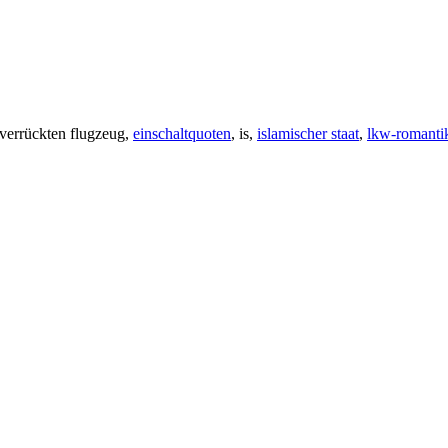
m verrückten flugzeug,
einschaltquoten
, is,
islamischer staat
,
lkw-romanti