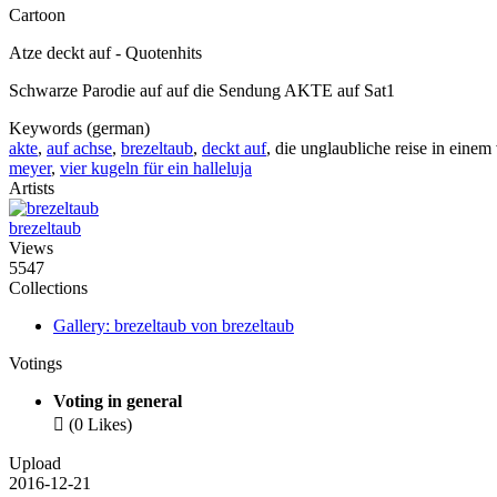
Cartoon
Atze deckt auf - Quotenhits
Schwarze Parodie auf auf die Sendung AKTE auf Sat1
Keywords (german)
akte
,
auf achse
,
brezeltaub
,
deckt auf
, die unglaubliche reise in eine
meyer
,
vier kugeln für ein halleluja
Artists
brezeltaub
Views
5547
Collections
Gallery: brezeltaub von brezeltaub
Votings
Voting in general

(0 Likes)
Upload
2016-12-21