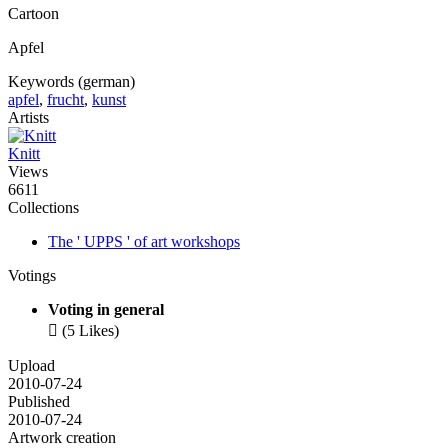
Cartoon
Apfel
Keywords (german)
apfel
,
frucht
,
kunst
Artists
Knitt
Views
6611
Collections
The ' UPPS ' of art workshops
Votings
Voting in general

(5 Likes)
Upload
2010-07-24
Published
2010-07-24
Artwork creation