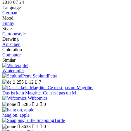
2010-07-24
Language
German
Mood
Funny
Style
Cartoonstyle
Drawing
Artist pen
Coloration
Computer
Similar
Winterapfel
SeplundPetra

255

12

7
Das ist kein Magritte. Ce n'est pas un M ...
Wifcomics

5285

2

0
hang on, apple
SnappingTurtle

8633

1

0