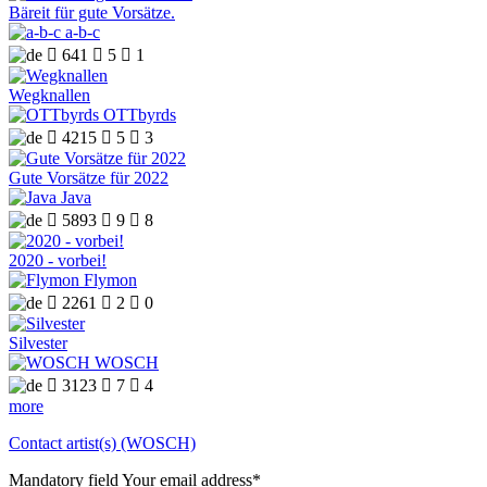
Bäreit für gute Vorsätze.
a-b-c

641

5

1
Wegknallen
OTTbyrds

4215

5

3
Gute Vorsätze für 2022
Java

5893

9

8
2020 - vorbei!
Flymon

2261

2

0
Silvester
WOSCH

3123

7

4
more
Contact artist(s) (WOSCH)
Mandatory field
Your email address
*