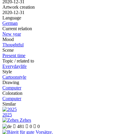
2020-12-31
Artwork creation
2020-12-31
Language
German
Current relation
New year
Mood
Thoughtful
Scene
Present time
Topic / related to
Everydaylife
Style
Cartoonstyle
Drawing
Computer
Coloration
Computer
Similar
2025
Zehes

481

0

0