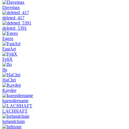
Davemax
deleted_417
deleted_5391
Egero
FastArt
FeliX
flo
HaChri
Kaydee
kuenstlername
LACHHAFT
lorlandchain