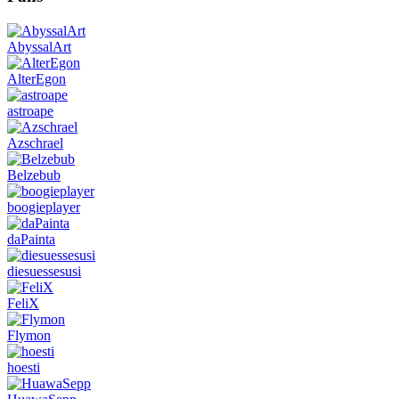
AbyssalArt
AlterEgon
astroape
Azschrael
Belzebub
boogieplayer
daPainta
diesuessesusi
FeliX
Flymon
hoesti