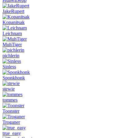
HuawaSepp
JakeRupert
Kopanitsak
Leichnam
MuhTiger
pichlerin
Sinless
Sponkhonk
stewie
tommes
Toonster
Troganer
true_easy